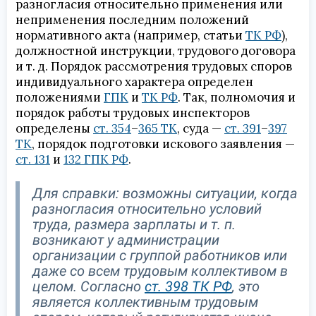
разногласия относительно применения или
неприменения последним положений
нормативного акта (например, статьи
ТК РФ
),
должностной инструкции, трудового договора
и т. д. Порядок рассмотрения трудовых споров
индивидуального характера определен
положениями
ГПК
и
ТК РФ
. Так, полномочия и
порядок работы трудовых инспекторов
определены
ст. 354
–
365 ТК
, суда —
ст. 391
–
397
ТК
, порядок подготовки искового заявления —
ст. 131
и
132 ГПК РФ
.
Для справки: возможны ситуации, когда
разногласия относительно условий
труда, размера зарплаты и т. п.
возникают у администрации
организации с группой работников или
даже со всем трудовым коллективом в
целом. Согласно
ст. 398 ТК РФ
, это
является коллективным трудовым