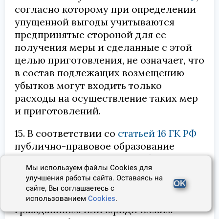
согласно которому при определении
упущенной выгоды учитываются
предпринятые стороной для ее
получения меры и сделанные с этой
целью приготовления, не означает, что
в состав подлежащих возмещению
убытков могут входить только
расходы на осуществление таких мер
и приготовлений.
15. В соответствии со
статьей 16 ГК РФ
публично-правовое образование
(Российская Федерация, субъект
Мы используем файлы Cookies для
Российской Федерации или
улучшения работы сайта. Оставаясь на
муниципальное образование) является
OK
сайте, Вы соглашаетесь с
ответчиком в случае предъявления
использованием
Cookies
.
гражданином или юридическим