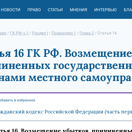
НОВОСТИ
ПРАВО
СТАТЬИ
МНЕНИЯ
ИНТЕРВЬЮ
БЛ
аво
/
ГК РФ ч.1
/
Раздел I
/
Подраздел 1
/
Глава 2
/
Статья 16
ья 16 ГК РФ. Возмещение
иненных государственн
нами местного самоупр
обавить в избранное
жданский кодекс Российской Федерации (часть первая
тья 16. Возмещение убытков, причиненн