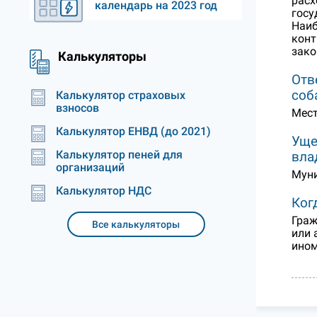
расх
календарь на 2023 год
госу
Наиб
конт
зако
Калькуляторы
Отв
соб
Калькулятор страховых
взносов
Мест
Калькулятор ЕНВД (до 2021)
Уще
Калькулятор пеней для
вла
организаций
Муни
Калькулятор НДС
Ког
Граж
Все калькуляторы
или 
ином