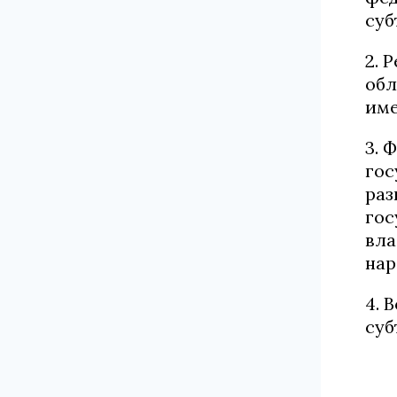
суб
2. 
обл
име
3. 
гос
раз
гос
вла
нар
4. 
суб