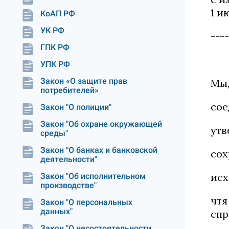
1 и
КоАП РФ
УК РФ
----
ГПК РФ
УПК РФ
Закон «О защите прав
Мы,
потребителей»
сое
Закон "О полиции"
Закон "Об охране окружающей
утв
среды"
Закон "О банках и банковской
сох
деятельности"
исх
Закон "Об исполнительном
производстве"
чтя
Закон "О персональных
данных"
спр
Закон "О несостоятельности