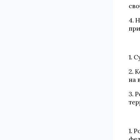
сво
4. 
при
1. 
2. 
на 
3. 
тер
1. 
фед