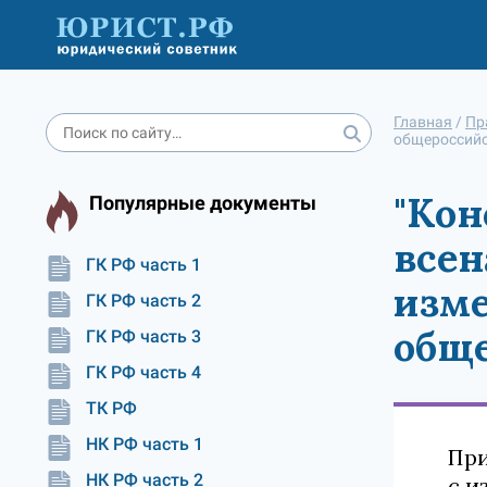
Главная
/
Пр
общероссийс
"Кон
Популярные документы
всен
ГК РФ часть 1
изме
ГК РФ часть 2
обще
ГК РФ часть 3
ГК РФ часть 4
ТК РФ
НК РФ часть 1
При
НК РФ часть 2
с и