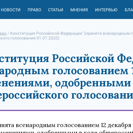
НОВОСТИ
ПРАВО
СТАТЬИ
МНЕНИЯ
ИНТЕРВЬЮ
БЛ
аво
/
Конституция Российской Федерации" (принята всенародным г
кого голосования 01.07.2020)
ституция Российской Фе
ародным голосованием 12
нениями, одобренными 
российского голосования
нята всенародным голосованием 12 декабря 
зменениями, одобренными в ходе общеросси