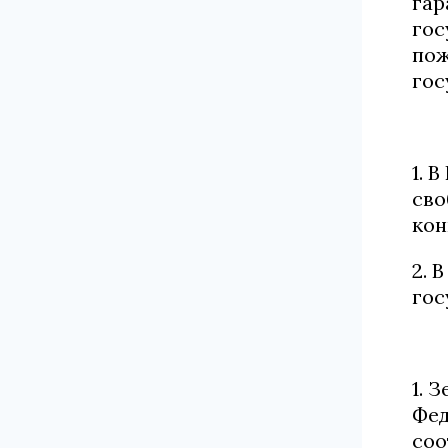
гар
гос
пож
гос
1. 
сво
кон
2. 
гос
1. 
Фед
соо