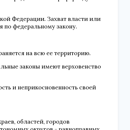
ской Федерации. Захват власти или
 по федеральному закону.
раняется на всю ее территорию.
альные законы имеют верховенство
ость и неприкосновенность своей
краев, областей, городов
втономных округов - равноправных