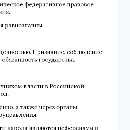
атическое федеративное правовое
ния.
я равнозначны.
 ценностью. Признание, соблюдение
 обязанность государства.
очником власти в Российской
од.
енно, а также через органы
оуправления.
ти народа являются референдум и