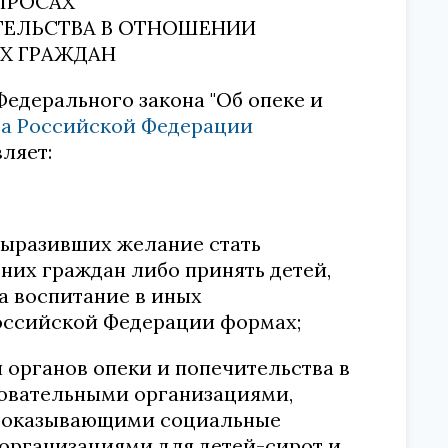
ПРОСАХ
ТЕЛЬСТВА В ОТНОШЕНИИ
Х ГРАЖДАН
25 Федерального закона "Об опеке и
кса Российской Федерации
ляет:
 выразивших желание стать
их граждан либо принять детей,
а воспитание в иных
оссийской Федерации формах;
органов опеки и попечительства в
овательными организациями,
, оказывающими социальные
 организациями для детей-сирот и