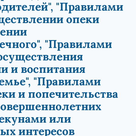
одителей", "Правилами
ществлении опеки
шении
чного", "Правилами
 осуществления
и и воспитания
семье", "Правилами
ки и попечительства
совершеннолетних
екунами или
ых интересов