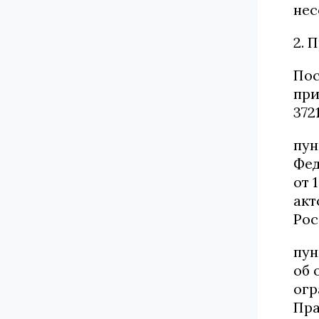
нес
2. 
Пос
при
3721
пун
Фед
от 
акт
Рос
пун
об 
огр
Пра