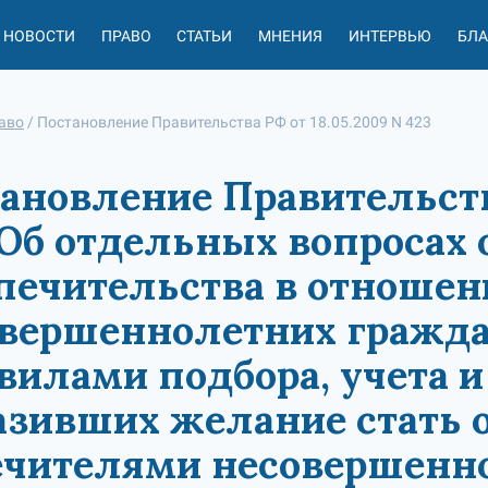
НОВОСТИ
ПРАВО
СТАТЬИ
МНЕНИЯ
ИНТЕРВЬЮ
БЛ
аво
/
Постановление Правительства РФ от 18.05.2009 N 423
ановление Правительства
"Об отдельных вопросах
печительства в отношен
вершеннолетних граждан
вилами подбора, учета и
зивших желание стать 
чителями несовершенно