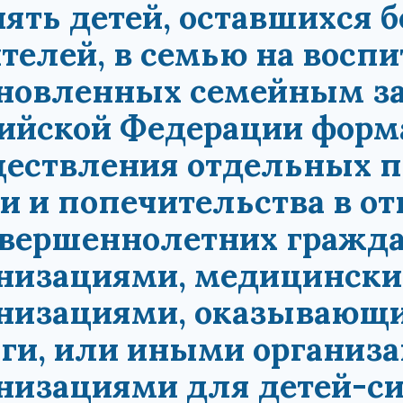
ять детей, оставшихся 
телей, в семью на восп
новленных семейным з
ийской Федерации форма
ествления отдельных п
и и попечительства в о
вершеннолетних гражд
низациями, медицински
анизациями, оказывающ
ги, или иными организа
низациями для детей-сир