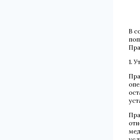
В с
поп
Пра
1. 
Пра
опе
ост
уст
Пра
отн
мед
усл