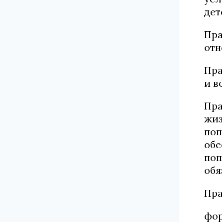
дет
Пра
отн
Пра
и в
Пра
жиз
поп
обе
поп
обя
Пра
фор