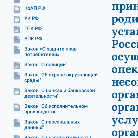
прин
КоАП РФ
роди
УК РФ
уста
ГПК РФ
УПК РФ
Росс
Закон «О защите прав
осущ
потребителей»
Закон "О полиции"
опек
Закон "Об охране окружающей
несо
среды"
орга
Закон "О банках и банковской
деятельности"
орг
Закон "Об исполнительном
производстве"
услу
Закон "О персональных
данных"
орга
Закон "О несостоятельности