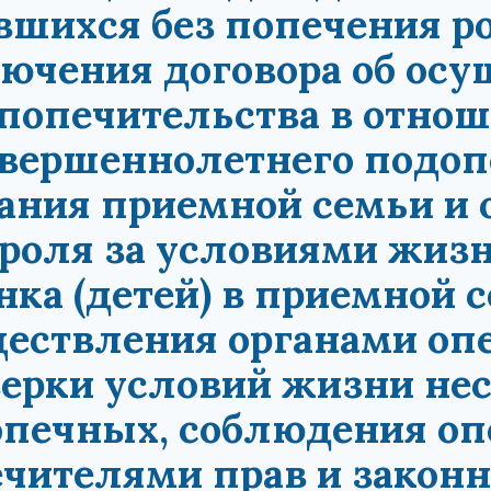
вшихся без попечения р
ючения договора об осу
попечительства в отно
вершеннолетнего подопе
ания приемной семьи и
роля за условиями жизн
нка (детей) в приемной 
ествления органами опе
ерки условий жизни не
печных, соблюдения оп
чителями прав и законн