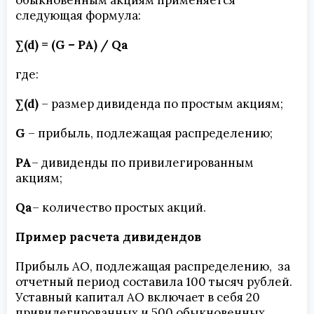
обыкновенным акциям применяется
следующая формула:
∑(
d
) = (
G
–
PA
) /
Qa
где:
∑(
d
)
– размер дивиденда по простым акциям;
G
– прибыль, подлежащая распределению;
PA
– дивиденды по привилегированным
акциям;
Qa
– количество простых акций.
Пример расчета дивидендов
Прибыль АО, подлежащая распределению, за
отчетный период составила 100 тысяч рублей.
Уставный капитал АО включает в себя 20
привилегированных и 500 обыкновенных