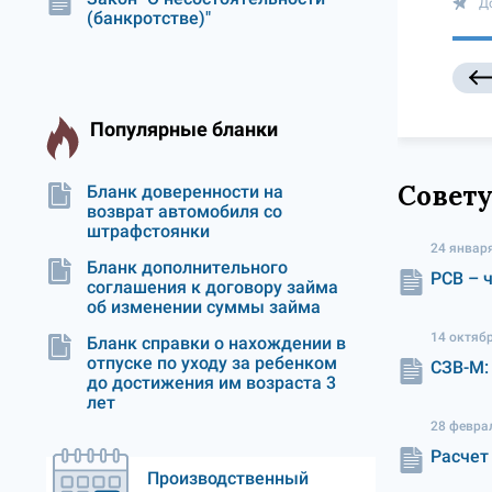
Д
(банкротстве)"
Популярные бланки
Совету
Бланк доверенности на
возврат автомобиля со
штрафстоянки
24 январ
Бланк дополнительного
РСВ – ч
соглашения к договору займа
об изменении суммы займа
14 октяб
Бланк справки о нахождении в
отпуске по уходу за ребенком
СЗВ-М:
до достижения им возраста 3
лет
28 февра
Расчет
Производственный