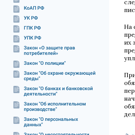
сле
КоАП РФ
пис
УК РФ
На 
ГПК РФ
пре
УПК РФ
их 
Закон «О защите прав
пре
потребителей»
упл
Закон "О полиции"
Закон "Об охране окружающей
При
среды"
обя
Закон "О банках и банковской
пер
деятельности"
нач
Закон "Об исполнительном
обя
производстве"
дел
Закон "О персональных
данных"
Закон "О несостоятельности