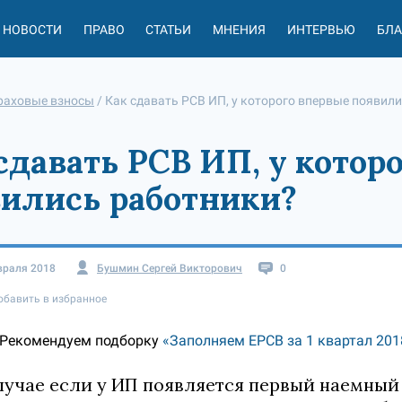
НОВОСТИ
ПРАВО
СТАТЬИ
МНЕНИЯ
ИНТЕРВЬЮ
БЛ
раховые взносы
/
Как сдавать РСВ ИП, у которого впервые появил
сдавать РСВ ИП, у котор
ились работники?
враля 2018
Бушмин Сергей Викторович
0
обавить в избранное
Рекомендуем подборку
«Заполняем ЕРСВ за 1 квартал 201
лучае если у ИП появляется первый наемный 