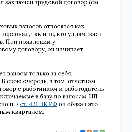
ыл заключен трудовой договор (см.
ховых взносов относятся как
ерсонал, так и те, кто уплачивает
в. При появлении у
овому договору, он начинает
т взносы только за себя,
. В свою очередь, в том отчетном
оговор с работником и работодатель
включаемые в базу по взносам, ИП
но п. 7
ст. 431 НК РФ
он обязан это
тным кварталом.