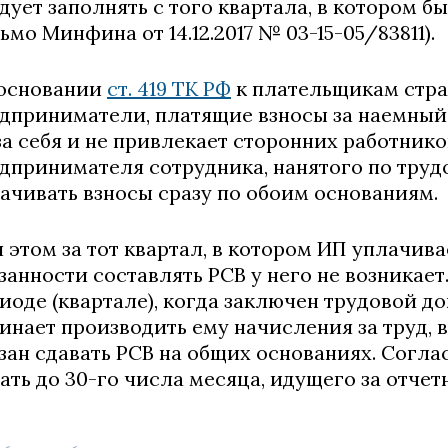
дует заполнять с того квартала, в котором б
ьмо Минфина от 14.12.2017 № 03-15-05/83811).
основании
ст. 419 ТК РФ
к плательщикам стра
дприниматели, платящие взносы за наемный п
за себя и не привлекает сторонних работнико
дпринимателя сотрудника, нанятого по труд
ачивать взносы сразу по обоим основаниям.
 этом за тот квартал, в котором ИП уплачивае
занности составлять РСВ у него не возникает
иоде (квартале), когда заключен трудовой д
инает производить ему начисления за труд, 
зан сдавать РСВ на общих основаниях. Соглас
ать до 30-го числа месяца, идущего за отче