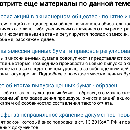
отрите еще материалы по данной тем
ссия акций в акционерном обществе - понятие и
сия акций в акционерном обществе является обязательной
ического лица либо увеличении оплаченного при регистрац
ми нормативными актами регулируется порядок эмиссии, 
обами, расскажем далее.
пы эмиссии ценных бумаг и правовое регулиров
ы эмиссии ценных бумаг в совокупности представляют со
твий, которые необходимо произвести с целью выпуска ак
еплена на законодательном уровне, а за соблюдением дей
оны государства. Подробнее о порядке эмиссии ценных бум
ет об итогах выпуска ценных бумаг - образец
т об итогах выпуска ценных бумаг - образец его можно скач
ходимый для завершения процедуры эмиссии акций акцион
кажем об особенностях составления такого отчета.
афы за неправильное хранение документов пов
ят закон, который внес поправки в ст. 13.20 КоАП РФ и п
вных документов.