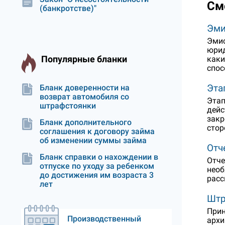
См
(банкротстве)"
Эми
Эмис
юрид
Популярные бланки
каки
спос
Эта
Бланк доверенности на
возврат автомобиля со
Этап
штрафстоянки
дейс
закр
Бланк дополнительного
стор
соглашения к договору займа
об изменении суммы займа
Отч
Бланк справки о нахождении в
Отче
отпуске по уходу за ребенком
необ
до достижения им возраста 3
расс
лет
Штр
Прин
Производственный
архи