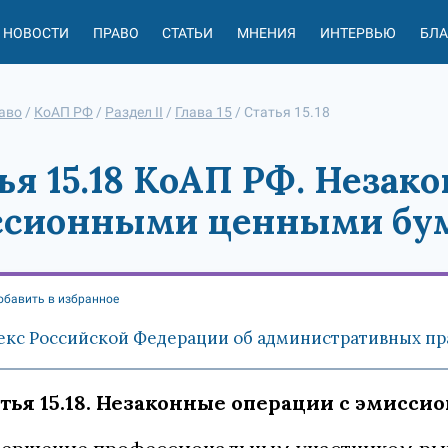
НОВОСТИ
ПРАВО
СТАТЬИ
МНЕНИЯ
ИНТЕРВЬЮ
БЛ
аво
/
КоАП РФ
/
Раздел II
/
Глава 15
/
Статья 15.18
ья 15.18 КоАП РФ. Незак
ссионными ценными бу
обавить в избранное
екс Российской Федерации об административных пра
тья 15.18. Незаконные операции с эмис