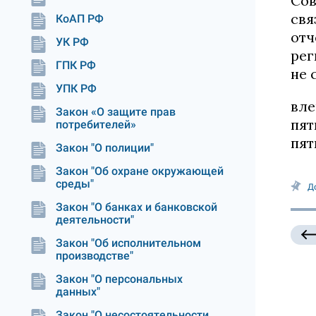
Сов
свя
КоАП РФ
отч
УК РФ
рег
ГПК РФ
не 
УПК РФ
вле
Закон «О защите прав
пят
потребителей»
пят
Закон "О полиции"
Закон "Об охране окружающей
среды"
Д
Закон "О банках и банковской
деятельности"
Закон "Об исполнительном
производстве"
Закон "О персональных
данных"
Закон "О несостоятельности