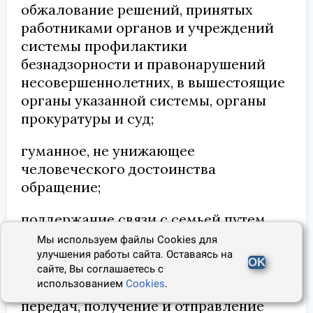
обжалование решений, принятых
работниками органов и учреждений
системы профилактики
безнадзорности и правонарушений
несовершеннолетних, в вышестоящие
органы указанной системы, органы
прокуратуры и суд;
гуманное, не унижающее
человеческого достоинства
обращение;
поддержание связи с семьей путем
телефонных переговоров и свиданий
Мы используем файлы Cookies для
без ограничения их количества;
улучшения работы сайта. Оставаясь на
OK
сайте, Вы соглашаетесь с
использованием
Cookies
.
получение посылок, бандеролей,
передач, получение и отправление