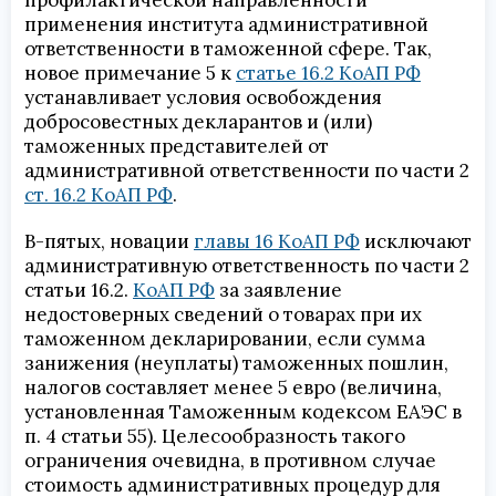
профилактической направленности
применения института административной
ответственности в таможенной сфере. Так,
новое примечание 5 к
статье 16.2 КоАП РФ
устанавливает условия освобождения
добросовестных декларантов и (или)
таможенных представителей от
административной ответственности по части 2
ст. 16.2 КоАП РФ
.
В-пятых, новации
главы 16 КоАП РФ
исключают
административную ответственность по части 2
статьи 16.2.
КоАП РФ
за заявление
недостоверных сведений о товарах при их
таможенном декларировании, если сумма
занижения (неуплаты) таможенных пошлин,
налогов составляет менее 5 евро (величина,
установленная Таможенным кодексом ЕАЭС в
п. 4 статьи 55). Целесообразность такого
ограничения очевидна, в противном случае
стоимость административных процедур для