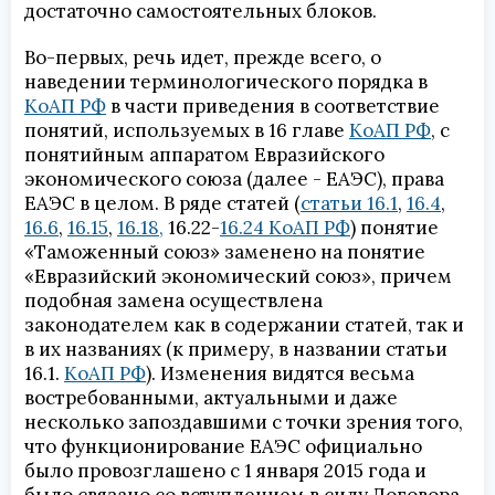
достаточно самостоятельных блоков.
Во-первых, речь идет, прежде всего, о
наведении терминологического порядка в
КоАП РФ
в части приведения в соответствие
понятий, используемых в 16 главе
КоАП РФ
, с
понятийным аппаратом Евразийского
экономического союза (далее - ЕАЭС), права
ЕАЭС в целом. В ряде статей (
статьи 16.1
,
16.4
,
16.6
,
16.15
,
16.18
,
16.22-
16.24 КоАП РФ
) понятие
«Таможенный союз» заменено на понятие
«Евразийский экономический союз», причем
подобная замена осуществлена
законодателем как в содержании статей, так и
в их названиях (к примеру, в названии статьи
16.1.
КоАП РФ
). Изменения видятся весьма
востребованными, актуальными и даже
несколько запоздавшими с точки зрения того,
что функционирование ЕАЭС официально
было провозглашено с 1 января 2015 года и