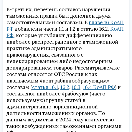
В-третьих, перечень составов нарушений
таможенных правил был дополнен двумя
самостоятельными составами. В
главе 16 КоАП
РФ
добавлены части 1.1 и 1.2 в статью 16.2.
КоАП
РФ
, которые углубляют дифференциацию
наиболее распространенного в таможенной
практике административного
правонарушения, связанного с
недекларированием либо недостоверным
декларированием товаров. Рассматриваемые
составы относятся ФТС России к так
называемым «контрабандообразующим»
составам (
статьи 16.1
,
16.2
,
16.3
,
16.4 КоАП РФ
) и
составляют наиболее «рабочую» (часто
используемую) группу статей в
административно-юрисдикционной
деятельности таможенных органов. По
данным ведомства, в 2024 году количество
таких возбужденных таможенными органами