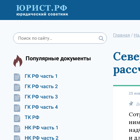
Главная
/
На
Севе
Популярные документы
расс
ГК РФ часть 1
ГК РФ часть 2
25 ян
ГК РФ часть 3
Д
ГК РФ часть 4
Сот
ТК РФ
ним
НК РФ часть 1
над
и д
НК РФ часть 2