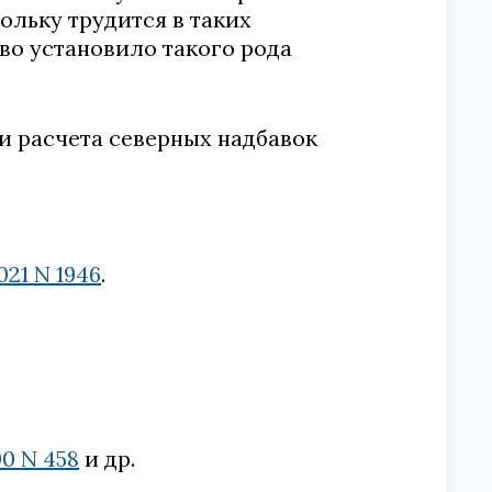
ольку трудится в таких
во установило такого рода
и расчета северных надбавок
021 N 1946
.
0 N 458
и др.