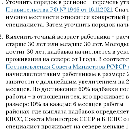
Уточнить порядок в регионе – перечень у
Правительства РФ № 1946 от 16.11.2021
. Сна
именно местности относится конкретный р
специалиста. Затем уточнить порядок нач
Выяснить точный возраст работника – расче
старше 30 лет или младше 30 лет. Молодым
достиг 30 лет, надбавка начисляется в ус
проживания на севере от 1 года. В соответ
Постановления Совета Министров РСФСР от 
начисляется таким работникам в размере 
занятости с дальнейшим увеличением на 
месяцев. По достижении 60% надбавки пол
работы – в отношении тех, кто проживает 
размере 10% за каждые 6 месяцев работы – 
районах, где выплата надбавок определяе
КПСС, Совета Министров СССР и ВЦСПС от 0
специалист проживает на севере меньше 1 