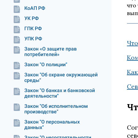
что
КоАП РФ
вып
УК РФ
ГПК РФ
УПК РФ
Что
Закон «О защите прав
потребителей»
Ком
Закон "О полиции"
Как
Закон "Об охране окружающей
среды"
Сев
Закон "О банках и банковской
деятельности"
Чт
Закон "Об исполнительном
производстве"
Закон "О персональных
Со
данных"
сев
Закон "О несостоятельности