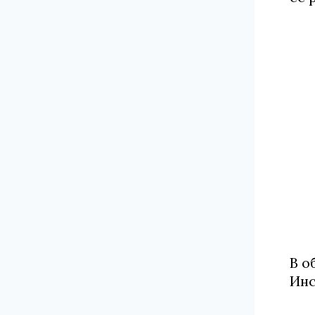
В о
Инс