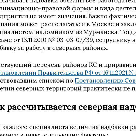
лачивать надбавки обязаны все работодател
анизационно-правовой формы и вида деятел
дприятия не имеет значения. Важно фактичес
пания может располагаться в Москве и закл
циалистом-надомником из Мурманска. Тогда
ьме от 13.11.2010 № 03-03-07/39, сотруднику
бавку за работу в северных районах.
ствующий перечень районов КС и приравнен
тановлении Правительства РФ от 16.11.2021 N 
ствовавшим списком по
Постановлению Совм
ечни северных территорий практически не п
к рассчитывается северная над
 каждого специалиста величина надбавки р
размер влияют следующие факторы: