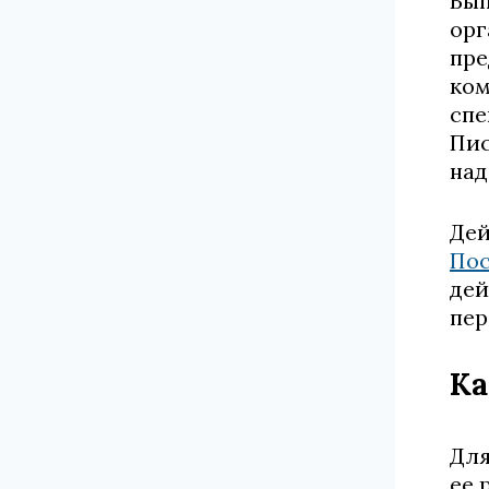
Вып
орг
пре
ком
спе
Пис
над
Дей
Пос
дей
пер
Ка
Для
ее 