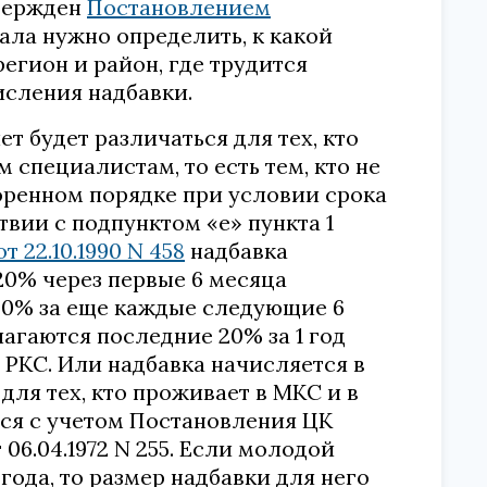
твержден
Постановлением
чала нужно определить, к какой
егион и район, где трудится
исления надбавки.
т будет различаться для тех, кто
 специалистам, то есть тем, кто не
коренном порядке при условии срока
ствии с подпунктом «е» пункта 1
22.10.1990 N 458
надбавка
20% через первые 6 месяца
20% за еще каждые следующие 6
агаются последние 20% за 1 год
в РКС. Или надбавка начисляется в
для тех, кто проживает в МКС и в
тся с учетом Постановления ЦК
6.04.1972 N 255. Если молодой
года, то размер надбавки для него