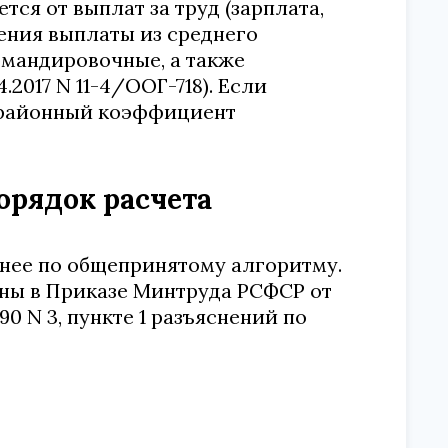
ся от выплат за труд (зарплата,
ения выплаты из среднего
командировочные, а также
2017 N 11-4/ООГ-718). Если
а районный коэффициент
порядок расчета
бнее по общепринятому алгоритму.
аны в Приказе Минтруда РСФСР от
990 N 3, пункте 1 разъяснений по