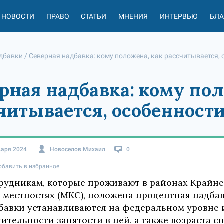
НОВОСТИ
ПРАВО
СТАТЬИ
МНЕНИЯ
ИНТЕРВЬЮ
БЛ
дбавки
/
Северная надбавка: кому положена, как рассчитывается,
рная надбавка: кому пол
читывается, особенност
варя 2024
Новоселов Михаил
0
обавить в избранное
рудникам, которые проживают в районах Крайне
 местностях (МКС), положена процентная надбав
бавки устанавливаются на федеральном уровне и
лительности занятости в ней, а также возраста 