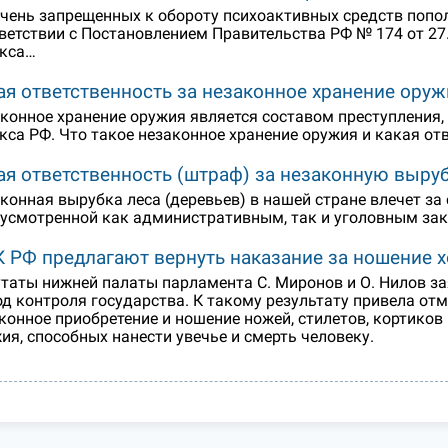
чень запрещенных к обороту психоактивных средств попо
ветствии с Постановлением Правительства РФ № 174 от 27.
кса…
ая ответственность за незаконное хранение оруж
конное хранение оружия является составом преступления,
кса РФ. Что такое незаконное хранение оружия и какая о
ая ответственность (штраф) за незаконную выруб
конная вырубка леса (деревьев) в нашей стране влечет за 
усмотренной как административным, так и уголовным зак
К РФ предлагают вернуть наказание за ношение 
таты нижней палаты парламента С. Миронов и О. Нилов з
од контроля государства. К такому результату привела отм
конное приобретение и ношение ножей, стилетов, кортиков
ия, способных нанести увечье и смерть человеку.