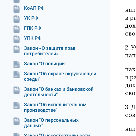
КоАП РФ
нак
в р
УК РФ
дох
ГПК РФ
сво
УПК РФ
2. 
Закон «О защите прав
потребителей»
нап
Закон "О полиции"
нак
Закон "Об охране окружающей
в р
среды"
дох
Закон "О банках и банковской
сво
деятельности"
Закон "Об исполнительном
3. 
производстве"
сов
Закон "О персональных
данных"
нак
Закон "О несостоятельности