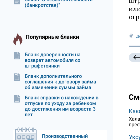
штр
(банкротстве)"
или
огр
Популярные бланки
Д
Бланк доверенности на
возврат автомобиля со
штрафстоянки
Бланк дополнительного
соглашения к договору займа
об изменении суммы займа
См
Бланк справки о нахождении в
отпуске по уходу за ребенком
до достижения им возраста 3
Как
лет
Хала
прес
Производственный
Укс