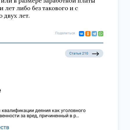
или в размере заработной платы
 лет либо без такового и с
 двух лет.
Поделиться
Статья 210
е
я квалификации деяния как уголовного
твенности за вред, причиненный в р…
еств