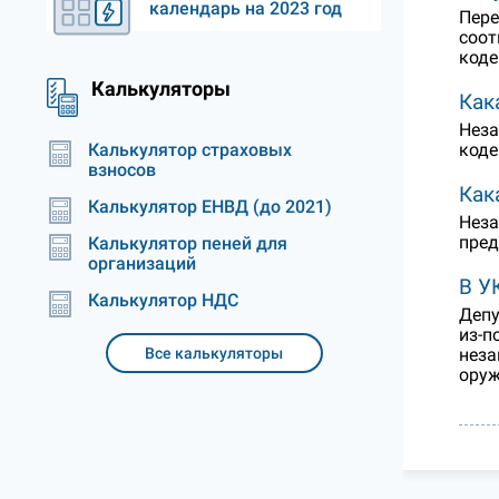
календарь на 2023 год
Пере
соот
коде
Калькуляторы
Как
Неза
коде
Калькулятор страховых
взносов
Как
Калькулятор ЕНВД (до 2021)
Неза
пред
Калькулятор пеней для
организаций
В У
Калькулятор НДС
Депу
из-п
неза
Все калькуляторы
оруж