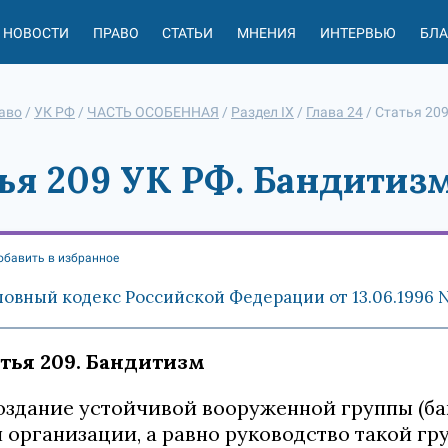
НОВОСТИ
ПРАВО
СТАТЬИ
МНЕНИЯ
ИНТЕРВЬЮ
БЛ
аво
/
УК РФ
/
ЧАСТЬ ОСОБЕННАЯ
/
Раздел IX
/
Глава 24
/
Статья 20
ья 209 УК РФ. Бандитиз
обавить в избранное
ловный кодекс Российской Федерации от 13.06.1996 
тья 209. Бандитизм
Создание устойчивой вооруженной группы (ба
 организации, а равно руководство такой гру