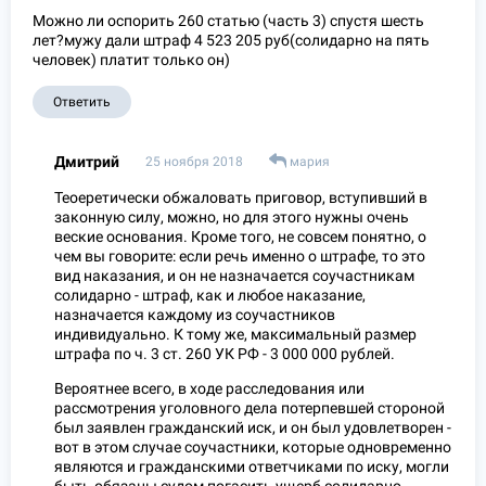
Можно ли оспорить 260 статью (часть 3) спустя шесть
лет?мужу дали штраф 4 523 205 руб(солидарно на пять
человек) платит только он)
Ответить
Дмитрий
25 ноября 2018
мария
Теоеретически обжаловать приговор, вступивший в
законную силу, можно, но для этого нужны очень
веские основания. Кроме того, не совсем понятно, о
чем вы говорите: если речь именно о штрафе, то это
вид наказания, и он не назначается соучастникам
солидарно - штраф, как и любое наказание,
назначается каждому из соучастников
индивидуально. К тому же, максимальный размер
штрафа по ч. 3 ст. 260 УК РФ - 3 000 000 рублей.
Вероятнее всего, в ходе расследования или
рассмотрения уголовного дела потерпевшей стороной
был заявлен гражданский иск, и он был удовлетворен -
вот в этом случае соучастники, которые одновременно
являются и гражданскими ответчиками по иску, могли