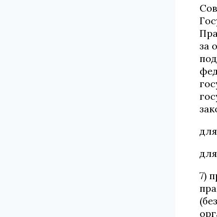
Сов
Гос
Пра
за 
под
фед
гос
гос
зак
для
для
7) 
пра
(бе
орг