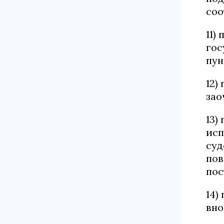
соо
11)
гос
пун
12)
зао
13)
исп
суд
пов
пос
14)
вно