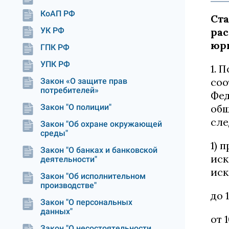
КоАП РФ
Ста
УК РФ
ра
юр
ГПК РФ
УПК РФ
1. 
соо
Закон «О защите прав
потребителей»
Фед
Закон "О полиции"
общ
сле
Закон "Об охране окружающей
среды"
1) 
Закон "О банках и банковской
иск
деятельности"
иск
Закон "Об исполнительном
производстве"
до 
Закон "О персональных
данных"
от 
Закон "О несостоятельности