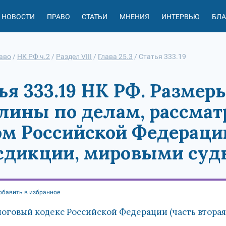
НОВОСТИ
ПРАВО
СТАТЬИ
МНЕНИЯ
ИНТЕРВЬЮ
БЛ
аво
/
НК РФ ч.2
/
Раздел VIII
/
Глава 25.3
/
Статья 333.19
ья 333.19 НК РФ. Размер
лины по делам, рассма
м Российской Федераци
сдикции, мировыми суд
обавить в избранное
оговый кодекс Российской Федерации (часть вторая)"