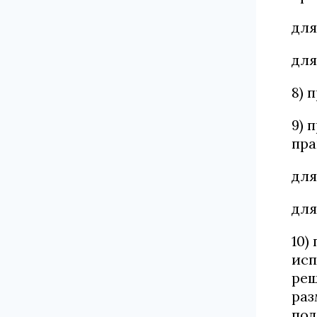
для
для
8) 
9) 
пра
для
для
10)
исп
реш
раз
под