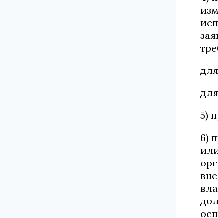
изм
исп
зая
тре
для
для
5) 
6) 
или
орг
вне
вла
дол
осп