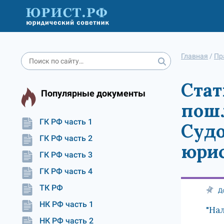
Главная
/
Пр
Стат
Популярные документы
пош
ГК РФ часть 1
Судо
ГК РФ часть 2
юри
ГК РФ часть 3
ГК РФ часть 4
ТК РФ
Д
НК РФ часть 1
"Нал
НК РФ часть 2