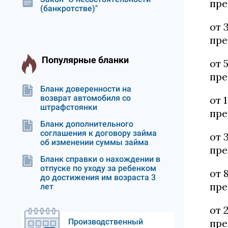
пре
(банкротстве)"
от 
пре
Популярные бланки
от 
пре
Бланк доверенности на
возврат автомобиля со
от 
штрафстоянки
пре
Бланк дополнительного
соглашения к договору займа
от 
об изменении суммы займа
пре
Бланк справки о нахождении в
отпуске по уходу за ребенком
от 
до достижения им возраста 3
пре
лет
от 
Производственный
пре