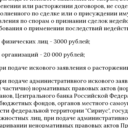
енении или расторжении договоров, не соде
олненного по сделке или о присуждении иму
вления по спорам о признании сделок неде
бования о применении последствий недейст
 физических лиц - 3000 рублей;
 организаций - 20 000 рублей;
при подаче искового заявления о расторжении
при подаче административного искового зая
 частично) нормативных правовых актов (но
анов, Центрального банка Российской Федер
бюджетных фондов, органов местного самоу
сти федеральной территории "Сириус", госу
жностных лиц, при подаче административно
аривании ненормативных правовых актов Пр