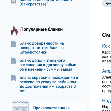
(банкротстве)"
Популярные бланки
См
Бланк доверенности на
Как
возврат автомобиля со
Касс
штрафстоянки
зако
Бланк дополнительного
апел
соглашения к договору займа
об изменении суммы займа
Апе
Апел
Бланк справки о нахождении в
оспо
отпуске по уходу за ребенком
сост
до достижения им возраста 3
пред
лет
Над
Надз
Производственный