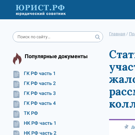
Главная
/
Пр
Стат
Популярные документы
учас
ГК РФ часть 1
жало
ГК РФ часть 2
расс
ГК РФ часть 3
колл
ГК РФ часть 4
ТК РФ
НК РФ часть 1
Д
НК РФ часть 2