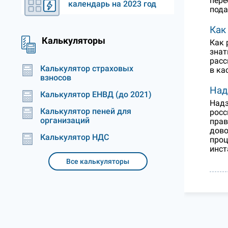
пере
календарь на 2023 год
пода
Как
Калькуляторы
Как 
знат
расс
Калькулятор страховых
в ка
взносов
Над
Калькулятор ЕНВД (до 2021)
Надз
Калькулятор пеней для
росс
организаций
прав
дово
Калькулятор НДС
проц
инст
Все калькуляторы