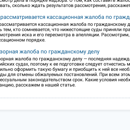
смотр дела в порядке надзора. О том, как составить жалоб
вать, сколько ждать результатов рассмотрения, расскажет
 рассматривается кассационная жалоба по гражд
рассматривается кассационная жалоба по гражданскому дел
ь тем, кто сомневается, что нижестоящие суды приняли пр
мотрения иска и его пересмотра в апелляции. Рассмотрим
ссационном порядке.
зорная жалоба по гражданскому делу
орная жалоба по гражданскому делу — последняя надежда 
ийских судах, поэтому к ее подготовке следует отнестись
ильно оформить такую бумагу и приобщить к ней все необ
ды для отмены обжалуемых постановлений. При всем это
ессуальным законодательством срок. Какие условия необ
анцию, расскажем в нашей статье.