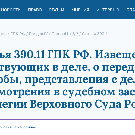
НОВОСТИ
ПРАВО
СТАТЬИ
МНЕНИЯ
ИНТЕРВЬЮ
БЛ
аво
/
ГПК РФ
/
Раздел IV
/
Глава 41
/
§ 2
/
Статья 390.11
ья 390.11 ГПК РФ. Извещ
твующих в деле, о пере
бы, представления с д
мотрения в судебном за
егии Верховного Суда Р
обавить в избранное