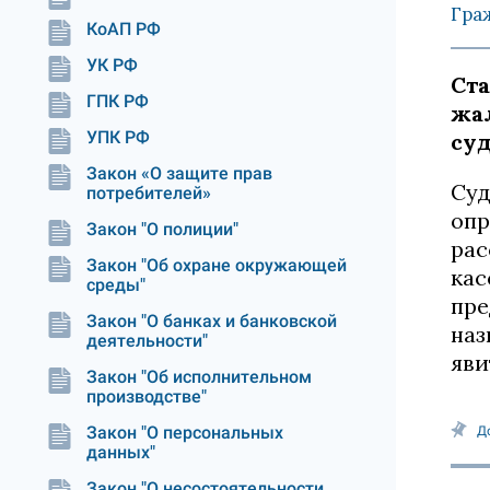
Гра
КоАП РФ
УК РФ
Ста
ГПК РФ
жал
УПК РФ
су
Закон «О защите прав
Суд
потребителей»
опр
Закон "О полиции"
рас
Закон "Об охране окружающей
кас
среды"
пре
Закон "О банках и банковской
наз
деятельности"
яви
Закон "Об исполнительном
производстве"
Закон "О персональных
Д
данных"
Закон "О несостоятельности