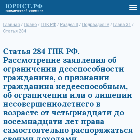
Главная
/
Право
/
ГПК РФ
/
Раздел II
/
Подраздел IV
/
Глава 31
/
Статья 284
Статья 284 ГПК РФ.
Рассмотрение заявления об
ограничении дееспособности
гражданина, о признании
гражданина недееспособным,
об ограничении или о лишении
несовершеннолетнего в
возрасте от четырнадцати до
восемнадцати лет права
самостоятельно распоряжаться
своими доходами