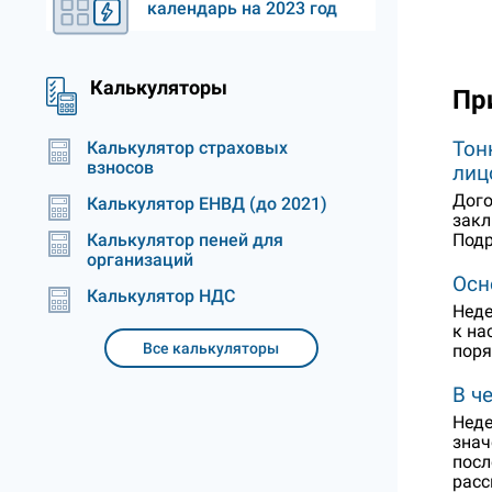
календарь на 2023 год
Калькуляторы
Пр
Тон
Калькулятор страховых
взносов
лиц
Дого
Калькулятор ЕНВД (до 2021)
закл
Подр
Калькулятор пеней для
организаций
Осн
Калькулятор НДС
Неде
к на
Все калькуляторы
поря
В ч
Неде
знач
посл
расс