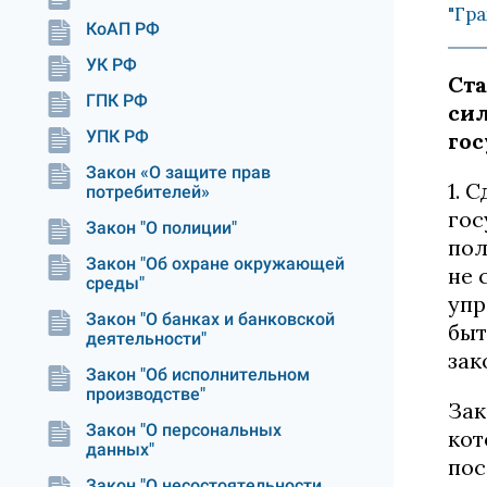
"Гра
КоАП РФ
УК РФ
Ста
ГПК РФ
сил
УПК РФ
гос
Закон «О защите прав
1. 
потребителей»
гос
Закон "О полиции"
пол
Закон "Об охране окружающей
не 
среды"
упр
Закон "О банках и банковской
быт
деятельности"
зак
Закон "Об исполнительном
производстве"
Зак
Закон "О персональных
кот
данных"
пос
Закон "О несостоятельности