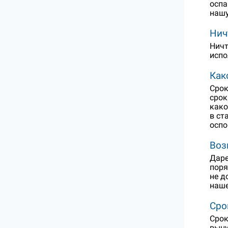
оспа
нашу
Нич
Ничт
испо
Как
Срок
срок
како
в ст
оспо
Воз
Даре
поря
не д
наше
Сро
Срок
выну