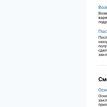
Воз
Возв
вари
подр
Пос
Посл
нахо
полу
сдел
закл
См
Осн
Осно
закл
приз