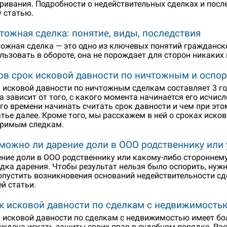
ривания. Подробности о недействительных сделках и посл
 статью.
тожная сделка: понятие, виды, последствия
ожная сделка — это одно из ключевых понятий гражданск
льзовать в обороте, она не порождает для сторон никаких
ов срок исковой давности по ничтожным и осп
 исковой давности по ничтожным сделкам составляет 3 год
а зависит от того, с какого момента начинается его исчис
го времени начинать считать срок давности и чем при эт
атье далее. Кроме того, мы расскажем в ней о сроках иско
римым следкам.
можно ли дарение доли в ООО родственнику или 
ние доли в ООО родственнику или какому-либо стороннему
дка дарения. Чтобы результат нельзя было оспорить, нуж
опустить возникновения оснований недействительности сдел
й статьи.
к исковой давности по сделкам с недвижимость
 исковой давности по сделкам с недвижимостью имеет бол
ждена искать защиты своих прав в судебном порядке. Ра