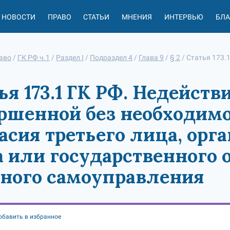
НОВОСТИ
ПРАВО
СТАТЬИ
МНЕНИЯ
ИНТЕРВЬЮ
БЛ
аво
/
ГК РФ ч.1
/
Раздел I
/
Подраздел 4
/
Глава 9
/
§ 2
/
Статья 173.
ья 173.1 ГК РФ. Недейст
ршенной без необходимо
асия третьего лица, орг
 или государственного о
ного самоуправления
обавить в избранное