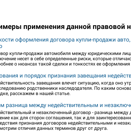
имеры применения данной правовой 
кости оформления договора купли-продажи авто,
о
вор купли-продажи автомобиля между юридическими лицам
ючение несет в себе определенные риски, которые отлича
обнее о нюансах такой сделки и тонкостях ее оформления
ования и порядок признания завещания недейс
йствительность завещания влечет ситуацию, когда оно утр
следованию родственники наследодателя. По каким основ
дке, расскажем в нашей статье.
ем разница между недействительным и незаклю
йствительный и незаключенный договор - разница между 
ение как для сторон соглашения, так и для заинтересован
едствия признания договоров недействительными и неза
мотрим отличия данных терминов друг от друга.