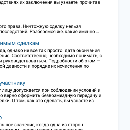
едствиях их заключения вы узнаете, прочитав
ого права. Ничтожную сделку нельзя
 последствий. Разберемся же, какие именно …
оримым сделкам
а, однако не все так просто: дата окончания
ление. Соответственно, необходимо понимать, с
ом руководствоваться. Подробности об этом —
вой давности и порядке их исчисления по
участнику
 лицу допускается при соблюдении условий и
но верно оформить безвозмездную передачу и
ки. О том, как это сделать, вы узнаете из
ю
ьшое значение, когда одна из сторон
ссмотрим, каковы сроки давности при