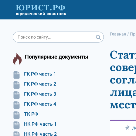
Главная
/
Пр
Стат
Популярные документы
сове
ГК РФ часть 1
согл
ГК РФ часть 2
лица
ГК РФ часть 3
мест
ГК РФ часть 4
ТК РФ
НК РФ часть 1
Д
НК РФ часть 2