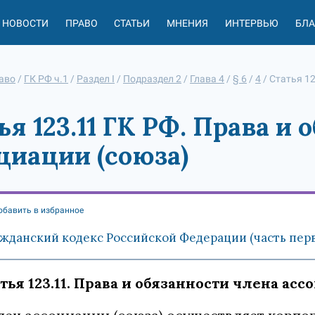
НОВОСТИ
ПРАВО
СТАТЬИ
МНЕНИЯ
ИНТЕРВЬЮ
БЛ
аво
/
ГК РФ ч.1
/
Раздел I
/
Подраздел 2
/
Глава 4
/
§ 6
/
4
/
Статья 1
ья 123.11 ГК РФ. Права и
циации (союза)
обавить в избранное
жданский кодекс Российской Федерации (часть первая
тья 123.11. Права и обязанности члена асс