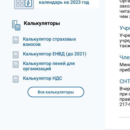
Орга
календарь на 2023 год
зако
чита
чем 
Калькуляторы
Учр
Учре
Калькулятор страховых
учре
взносов
такж
Калькулятор ЕНВД (до 2021)
Чле
Калькулятор пеней для
Минф
организаций
приб
Калькулятор НДС
СНТ
Вчер
Все калькуляторы
при 
прав
217-