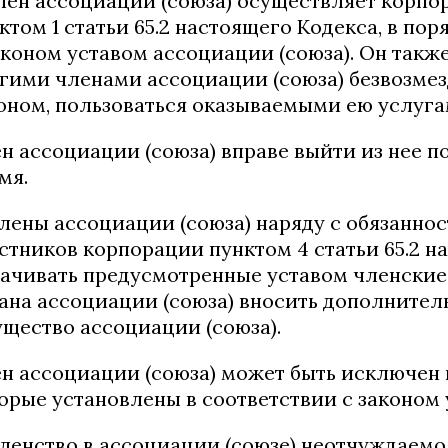
Член ассоциации (союза) осуществляет корп
ктом 1 статьи 65.2 настоящего Кодекса, в по
аконом уставом ассоциации (союза). Он также
гими членами ассоциации (союза) безвозмез
оном, пользоваться оказываемыми ею услуга
н ассоциации (союза) вправе выйти из нее 
мя.
Члены ассоциации (союза) наряду с обязанн
стников корпорации пунктом 4 статьи 65.2 н
ачивать предусмотренные уставом членские
ана ассоциации (союза) вносить дополните
щество ассоциации (союза).
н ассоциации (союза) может быть исключен из
орые установлены в соответствии с законом 
Членство в ассоциации (союзе) неотчуждаем