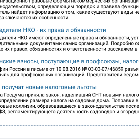
низационно-правовые формы некоммерческих организац
нодательством, определяющим порядок и правила функцио
тель найдет информацию о том, какие существуют виды не
заключаются их особенности.
едители НКО - их права и обязанности
дители НКО имеют определенные права и обязанности, уст
дительными документами самих организаций. Подробно об
е их правах, обязанностях и ответственности расскажем в 
нские взносы, поступающие в профсоюзы, налог
ин России в письме от 10.08.2016 № 03-03-07/46859 разъя
ыль для профсоюзных организаций. Представители ведомс
 получат новые налоговые льготы
а Госдума приняла закон, наделивший СНТ новыми налог
определении размера налога на садовые дома. Поправки 
овые коллизии, образовавшиеся в законодательстве после 
ФЗ, регламентирующего деятельность садоводов и огородн