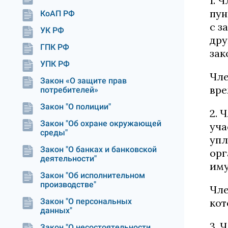
1. 
пун
КоАП РФ
с з
УК РФ
дру
ГПК РФ
зак
УПК РФ
Чле
Закон «О защите прав
вре
потребителей»
Закон "О полиции"
2. 
Закон "Об охране окружающей
уча
среды"
упл
Закон "О банках и банковской
орг
деятельности"
иму
Закон "Об исполнительном
производстве"
Чле
Закон "О персональных
кот
данных"
3. 
Закон "О несостоятельности