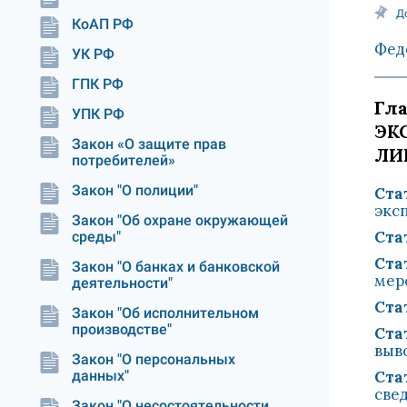
Д
КоАП РФ
Фед
УК РФ
ГПК РФ
Гл
УПК РФ
ЭК
Закон «О защите прав
ЛИ
потребителей»
Закон "О полиции"
Стат
экс
Закон "Об охране окружающей
Стат
среды"
Стат
Закон "О банках и банковской
мер
деятельности"
Стат
Закон "Об исполнительном
производстве"
Стат
выв
Закон "О персональных
данных"
Стат
све
Закон "О несостоятельности