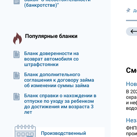
(банкротстве)"
Д
Популярные бланки
Бланк доверенности на
возврат автомобиля со
штрафстоянки
См
Бланк дополнительного
соглашения к договору займа
Нов
об изменении суммы займа
В 20
Бланк справки о нахождении в
охра
отпуске по уходу за ребенком
и не
до достижения им возраста 3
водо
лет
Нез
ФНПР
Производственный
прои