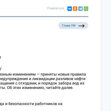
Поделиться
Глава VIII
е
у
рьезным изменениям — приняты новые правила
редупреждения и ликвидации разливов нефти
ращения с отходами, и порядок забора вод из
ы. Об этих изменениях, читайте далее.
да и безопасности работников на