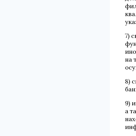
фил
ква
ука
7) 
фун
ино
на 
осу
8) 
бан
9) 
а т
нах
инф