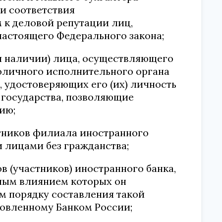
ки соответствия
к деловой репутации лиц,
4 настоящего Федерального закона;
ри наличии) лица, осуществляющего
оличного исполнительного органа
, удостоверяющих его (их) личность
 государства, позволяющие
ию;
отников филиала иностранного
 лицами без гражданства;
в (участников) иностранного банка,
ьным влиянием которых он
ом порядку составления такой
овленному Банком России;