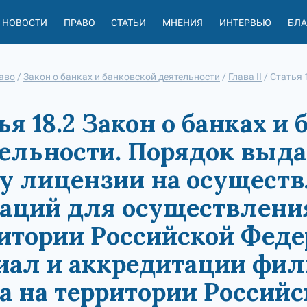
НОВОСТИ
ПРАВО
СТАТЬИ
МНЕНИЯ
ИНТЕРВЬЮ
БЛ
аво
/
Закон о банках и банковской деятельности
/
Глава II
/
Статья 
ья 18.2 Закон о банках и
ельности. Порядок выд
у лицензии на осуществ
аций для осуществлени
итории Российской Феде
ал и аккредитации фил
а на территории Россий