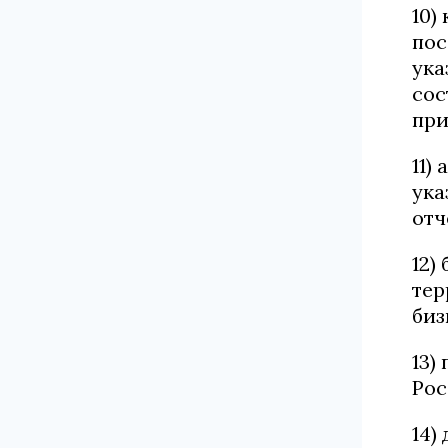
10)
пос
ука
сос
при
11)
ука
отч
12)
тер
биз
13)
Рос
14)