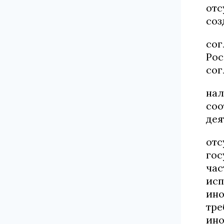
отс
соз
сог
Рос
сог
нал
соо
дея
отс
гос
час
исп
ино
тре
ино