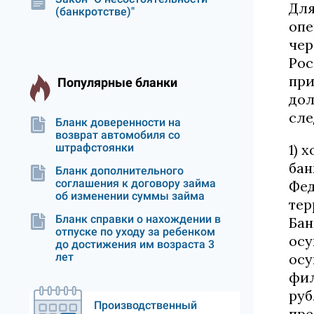
Для
(банкротстве)"
опе
чер
Рос
при
Популярные бланки
дол
сле
Бланк доверенности на
возврат автомобиля со
штрафстоянки
1) 
бан
Бланк дополнительного
соглашения к договору займа
Фед
об изменении суммы займа
тер
Бланк справки о нахождении в
Бан
отпуске по уходу за ребенком
осу
до достижения им возраста 3
лет
осу
фил
руб
Производственный
пре