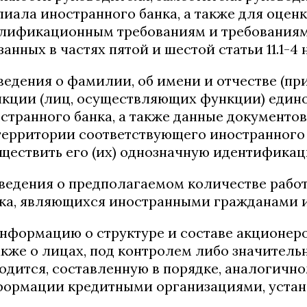
иала иностранного банка, а также для оцен
лификационным требованиям и требованиям 
занных в частях пятой и шестой статьи 11.1-
сведения о фамилии, об имени и отчестве (п
кции (лиц, осуществляющих функции) един
странного банка, а также данные документов
территории соответствующего иностранного
ществить его (их) однозначную идентификац
сведения о предполагаемом количестве раб
ка, являющихся иностранными гражданами и
информацию о структуре и составе акционеро
акже о лицах, под контролем либо значител
одится, составленную в порядке, аналогичн
ормации кредитными организациями, устан