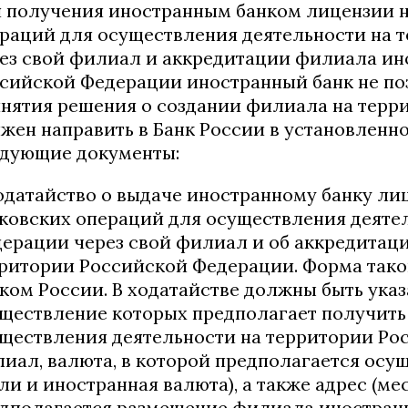
 получения иностранным банком лицензии н
раций для осуществления деятельности на 
ез свой филиал и аккредитации филиала ин
сийской Федерации иностранный банк не по
нятия решения о создании филиала на тер
жен направить в Банк России в установленн
дующие документы:
ходатайство о выдаче иностранному банку л
ковских операций для осуществления деяте
ерации через свой филиал и об аккредитац
ритории Российской Федерации. Форма тако
ком России. В ходатайстве должны быть указ
ществление которых предполагает получить
ществления деятельности на территории Ро
иал, валюта, в которой предполагается осу
ли и иностранная валюта), а также адрес (ме
дполагается размещение филиала иностранн