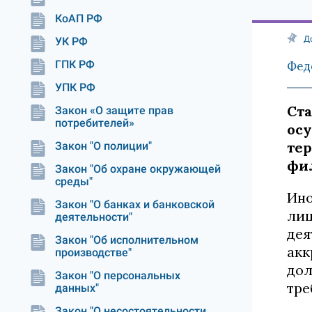
КоАП РФ
Д
УК РФ
ГПК РФ
Феде
УПК РФ
Ста
Закон «О защите прав
потребителей»
ос
те
Закон "О полиции"
фи
Закон "Об охране окружающей
среды"
Ино
Закон "О банках и банковской
лиц
деятельности"
дея
Закон "Об исполнительном
акк
производстве"
дол
Закон "О персональных
тре
данных"
Закон "О несостоятельности