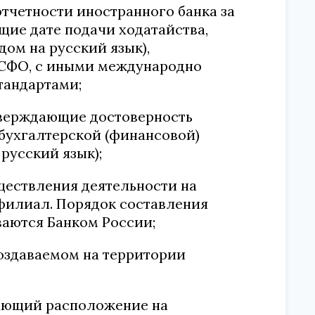
отчетности иностранного банка за
щие дате подачи ходатайства,
дом на русский язык),
МСФО, с иными международно
тандартами;
дтверждающие достоверность
 бухгалтерской (финансовой)
русский язык);
уществления деятельности на
филиал. Порядок составления
ваются Банком России;
создаваемом на территории
дающий расположение на