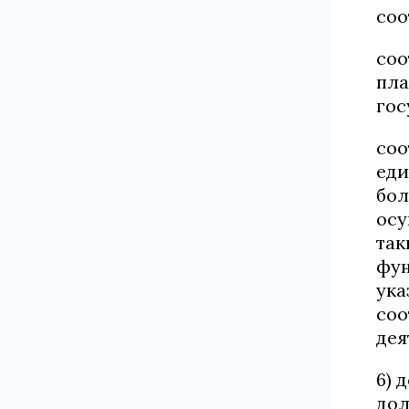
соо
соо
пла
гос
соо
еди
бол
осу
так
фун
ука
соо
дея
6) 
дол