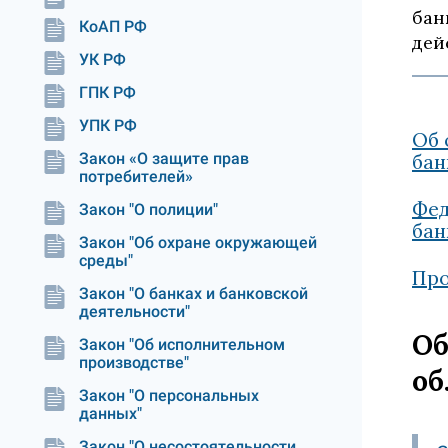
бан
КоАП РФ
дей
УК РФ
ГПК РФ
УПК РФ
Об 
Закон «О защите прав
бан
потребителей»
Фед
Закон "О полиции"
бан
Закон "Об охране окружающей
среды"
Про
Закон "О банках и банковской
деятельности"
Об
Закон "Об исполнительном
производстве"
об
Закон "О персональных
данных"
Закон "О несостоятельности