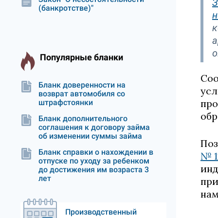
З
(банкротстве)"
н
к
а
о
Популярные бланки
Соо
Бланк доверенности на
усл
возврат автомобиля со
про
штрафстоянки
обр
Бланк дополнительного
соглашения к договору займа
об изменении суммы займа
По
Бланк справки о нахождении в
№ 1
отпуске по уходу за ребенком
инд
до достижения им возраста 3
лет
при
нам
Производственный