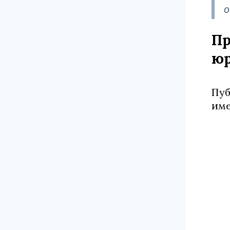
о
Пр
юр
Пуб
име