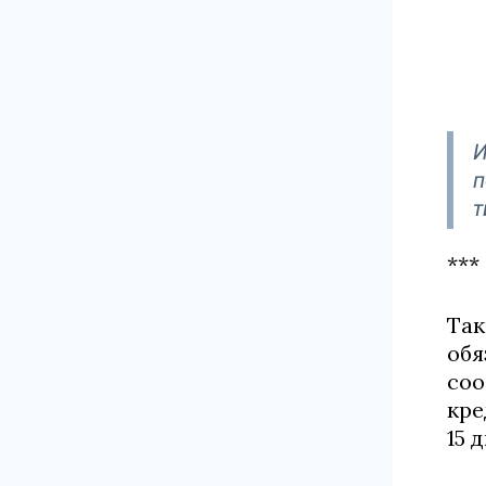
И
п
т
***
Так
обя
соо
кре
15 