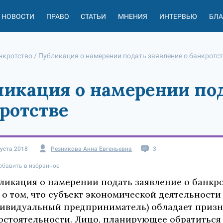
НОВОСТИ
ПРАВО
СТАТЬИ
МНЕНИЯ
ИНТЕРВЬЮ
БЛ
нкротство
/
Публикация о намерении подать заявление о банкротс
икация о намерении под
ротстве
густа 2018
Резникова Анна Евгеньевна
3
обавить в избранное
ликация о намерении подать заявление о банкр
 о том, что субъект экономической деятельност
ивидуальный предприниматель) обладает приз
остоятельности. Лицо, планирующее обратиться 