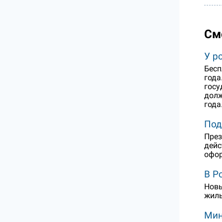
См
У р
Бесп
года
госу
долж
года
Под
През
дейс
офор
В Р
Новы
жиль
Мин