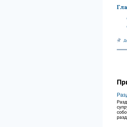
Гла
Д
Пр
Раз
Разд
супр
собо
разд