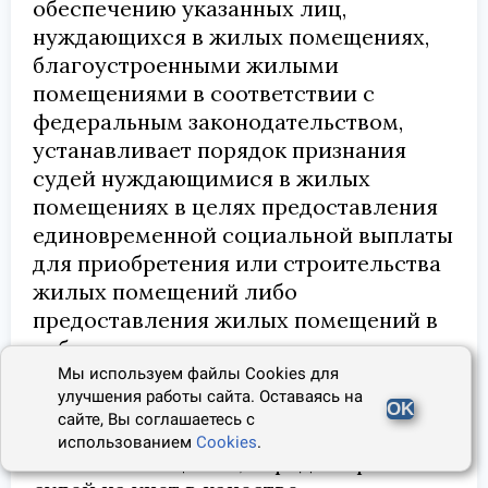
обеспечению указанных лиц,
нуждающихся в жилых помещениях,
благоустроенными жилыми
помещениями в соответствии с
федеральным законодательством,
устанавливает порядок признания
судей нуждающимися в жилых
помещениях в целях предоставления
единовременной социальной выплаты
для приобретения или строительства
жилых помещений либо
предоставления жилых помещений в
собственность, порядок признания
судей не имеющими жилых
Мы используем файлы Cookies для
улучшения работы сайта. Оставаясь на
помещений по месту нахождения суда
OK
сайте, Вы соглашаетесь с
в целях предоставления служебных
использованием
Cookies
.
жилых помещений, порядок принятия