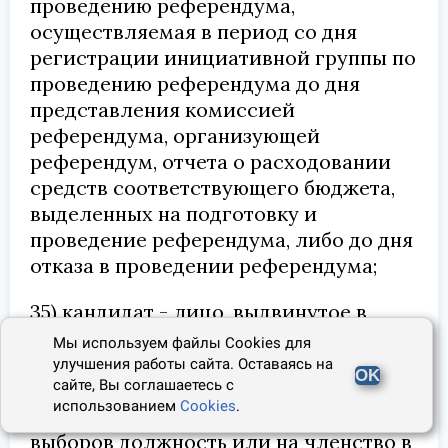
проведению референдума,
осуществляемая в период со дня
регистрации инициативной группы по
проведению референдума до дня
представления комиссией
референдума, организующей
референдум, отчета о расходовании
средств соответствующего бюджета,
выделенных на подготовку и
проведение референдума, либо до дня
отказа в проведении референдума;
35) кандидат - лицо, выдвинутое в
установленном настоящим
Мы используем файлы Cookies для
Федеральным законом, иным законом
улучшения работы сайта. Оставаясь на
OK
сайте, Вы соглашаетесь с
порядке в качестве претендента на
использованием
Cookies
.
замещаемую посредством прямых
выборов должность или на членство в