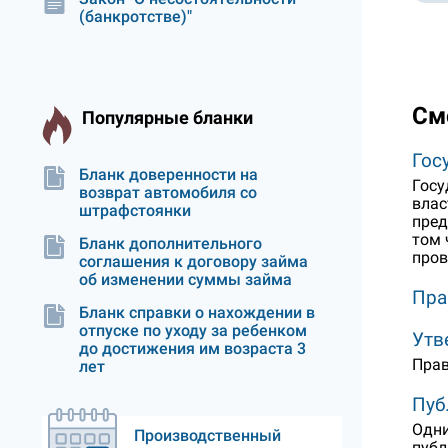
(банкротстве)"
См
Популярные бланки
Гос
Бланк доверенности на
Госу
возврат автомобиля со
влас
штрафстоянки
пред
том 
Бланк дополнительного
пров
соглашения к договору займа
об изменении суммы займа
Пра
Бланк справки о нахождении в
отпуске по уходу за ребенком
Утв
до достижения им возраста 3
Прав
лет
Пуб
Одни
Производственный
публ