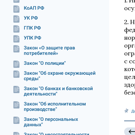
1. 
осу
КоАП РФ
УК РФ
2. 
ГПК РФ
фед
нор
УПК РФ
орг
Закон «О защите прав
огр
потребителей»
с с
Закон "О полиции"
кот
Закон "Об охране окружающей
цел
среды"
здо
Закон "О банках и банковской
без
деятельности"
Закон "Об исполнительном
производстве"
Д
Закон "О персональных
данных"
Закон "О несостоятельности