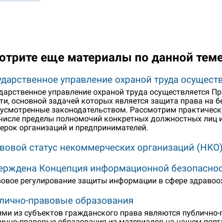
отрите еще материалы по данной тем
ударственное управление охраной труда осущест
дарственное управление охраной труда осуществляется Пр
ти, основной задачей которых является защита права на б
усмотренные законодательством. Рассмотрим практическу
числе пределы полномочий конкретных должностных лиц и
ерок организаций и предпринимателей.
вовой статус некоммерческих организаций (НКО
ерждена Концепция информационной безопаснос
овое регулирование защиты информации в сфере здравоо
лично-правовые образования
ми из субъектов гражданского права являются публично-п
ично-правовые образования из материалов на нашем порт