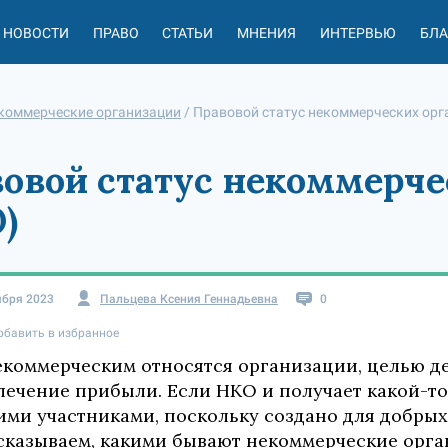
НОВОСТИ
ПРАВО
СТАТЬИ
МНЕНИЯ
ИНТЕРВЬЮ
БЛ
коммерческие организации
/
Правовой статус некоммерческих орг
овой статус некоммерче
)
ября 2023
Пальцева Ксения Геннадьевна
0
обавить в избранное
екоммерческим относятся организации, целью де
лечение прибыли. Если НКО и получает какой-то 
ими участниками, поскольку создано для добрых
сказываем, какими бывают некоммерческие орган