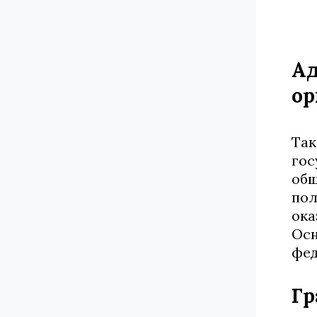
Ад
ор
Так
гос
общ
пол
ока
Осн
фед
Гр