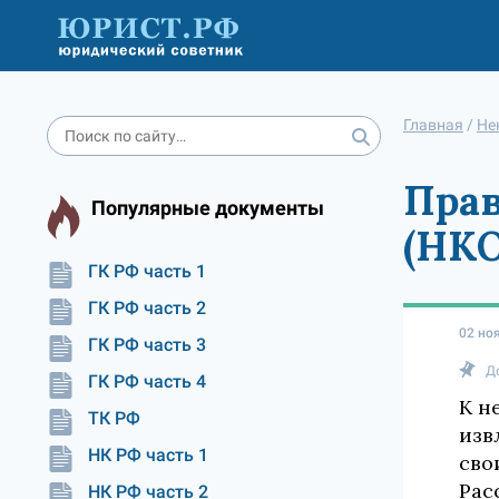
Главная
/
Не
Прав
Популярные документы
(НКО
ГК РФ часть 1
ГК РФ часть 2
02 но
ГК РФ часть 3
Д
ГК РФ часть 4
К н
ТК РФ
изв
НК РФ часть 1
сво
Рас
НК РФ часть 2