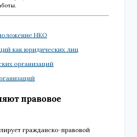
аботы.
 положение НКО
ций как юридических лиц
ских организаций
организаций
ляют правовое
улирует гражданско-правовой