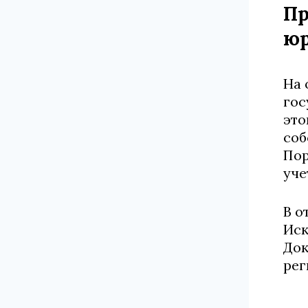
Пр
юр
На 
гос
это
соб
Пор
уче
В о
Иск
Док
рег