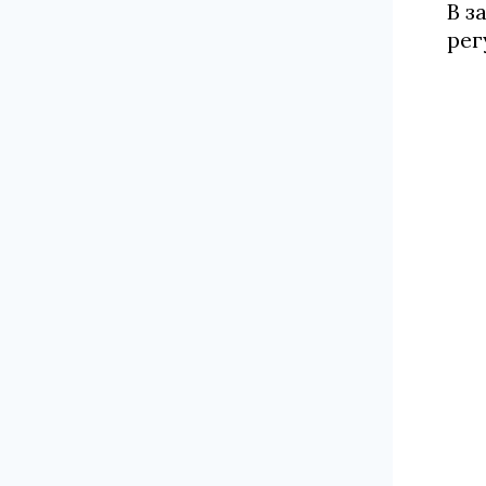
В з
рег