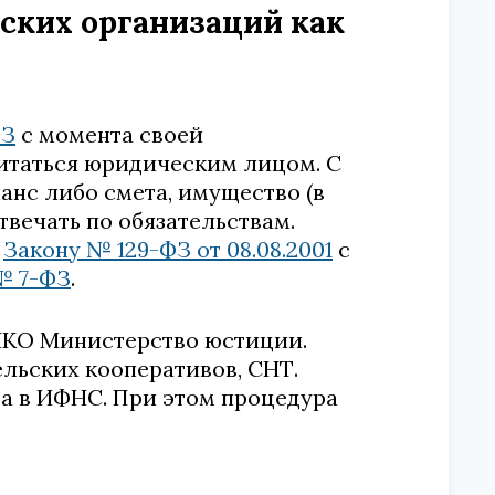
ских организаций как
ФЗ
с момента своей
итаться юридическим лицом. С
анс либо смета, имущество (в
твечать по обязательствам.
о
Закону № 129-ФЗ от 08.08.2001
с
 № 7-ФЗ
.
НКО Министерство юстиции.
льских кооперативов, СНТ.
 а в ИФНС. При этом процедура