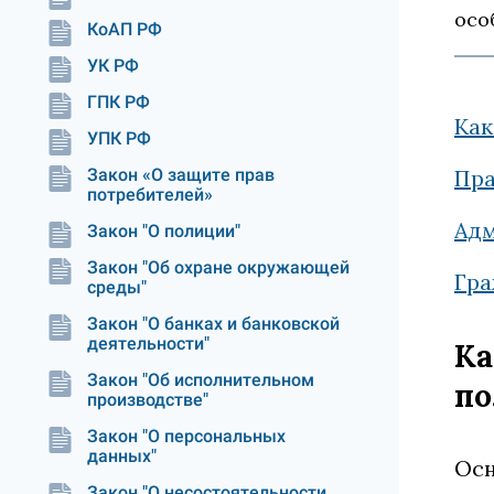
осо
КоАП РФ
УК РФ
ГПК РФ
Как
УПК РФ
Закон «О защите прав
Пра
потребителей»
Адм
Закон "О полиции"
Закон "Об охране окружающей
Гра
среды"
Закон "О банках и банковской
деятельности"
Ка
Закон "Об исполнительном
по
производстве"
Закон "О персональных
данных"
Осн
Закон "О несостоятельности