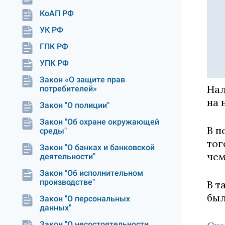
КоАП РФ
УК РФ
ГПК РФ
УПК РФ
Закон «О защите прав
Нал
потребителей»
на 
Закон "О полиции"
Закон "Об охране окружающей
В п
среды"
тог
Закон "О банках и банковской
чем
деятельности"
Закон "Об исполнительном
производстве"
В т
был
Закон "О персональных
данных"
Закон "О несостоятельности