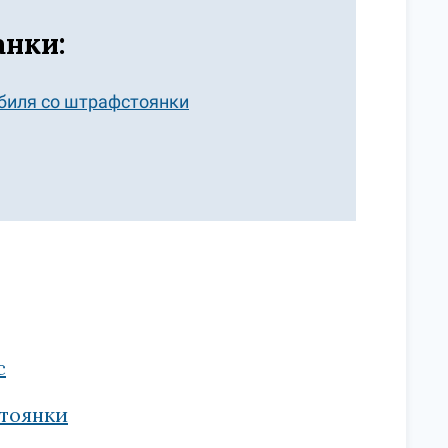
анки:
обиля со штрафстоянки
с
стоянки