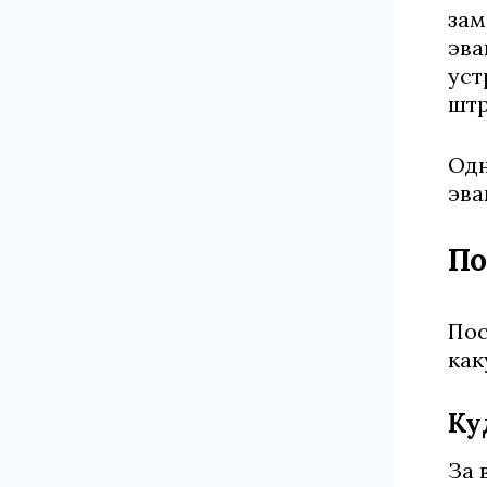
зам
эва
уст
штр
Одн
эва
По
Пос
как
Ку
За 