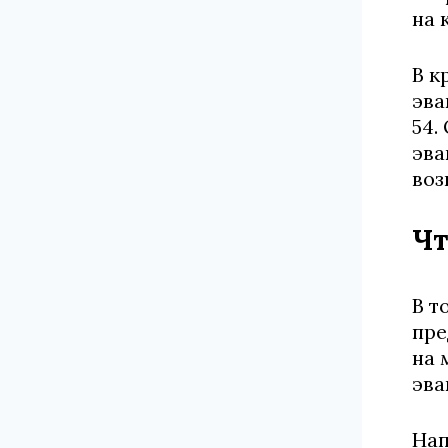
на 
В к
эва
54.
эва
воз
Чт
В т
пре
на 
эва
Нап