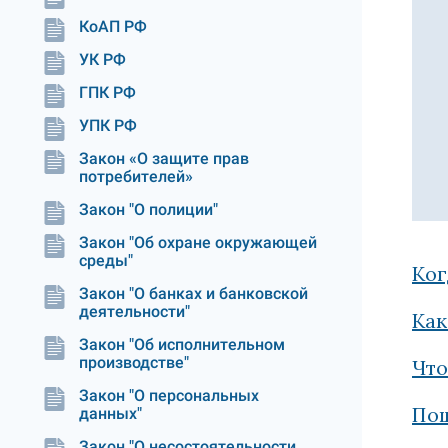
КоАП РФ
УК РФ
ГПК РФ
УПК РФ
Закон «О защите прав
потребителей»
Закон "О полиции"
Закон "Об охране окружающей
среды"
Ког
Закон "О банках и банковской
деятельности"
Как
Закон "Об исполнительном
производстве"
Что
Закон "О персональных
Пош
данных"
Закон "О несостоятельности