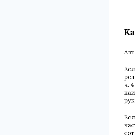
Ка
Авт
Есл
реш
ч. 
наи
рук
Есл
час
сот