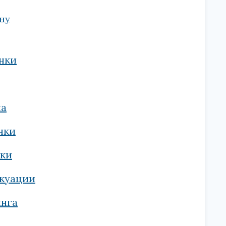
ну
янки
на
нки
вки
акуации
инга