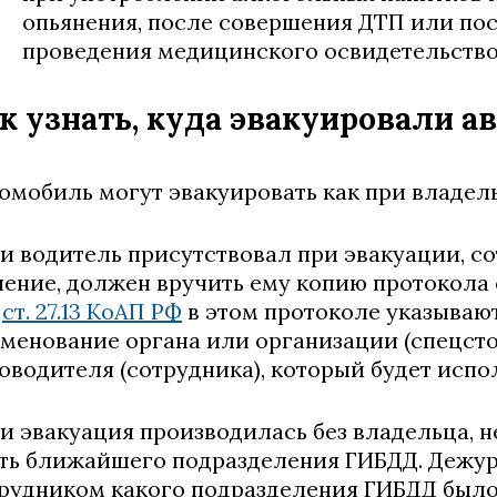
опьянения, после совершения ДТП или по
проведения медицинского освидетельствов
к узнать, куда эвакуировали а
омобиль могут эвакуировать как при владельц
и водитель присутствовал при эвакуации, с
ение, должен вручить ему копию протокола
4
ст. 27.13 КоАП РФ
в этом протоколе указываю
менование органа или организации (спецсто
оводителя (сотрудника), который будет испо
и эвакуация производилась без владельца, 
ть ближайшего подразделения ГИБДД. Дежур
рудником какого подразделения ГИБДД было