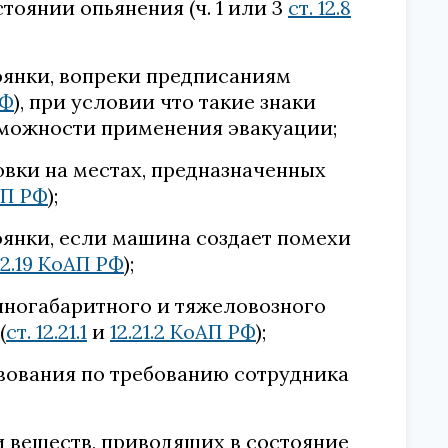
тоянии опьянения (ч. 1 или 3
ст. 12.8
оянки, вопреки предписаниям
РФ
), при условии что такие знаки
можности применения эвакуации;
вки на местах, предназначенных
оАП РФ
);
янки, если машина создает помехи
 12.19 КоАП РФ
);
ногабаритного и тяжеловозного
(
ст. 12.21.1
и
12.21.2 КоАП РФ
);
вования по требованию сотрудника
 веществ, приводящих в состояние