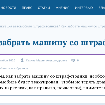
НОВОСТИ
ПРАВО
СТАТЬИ
МНЕНИЯ
ИНТЕРВЬЮ
БЛ
акуация автомобиля (штрафстоянка)
/
Как забрать машину со штр
забрать машину со штр
нтября 2020
Сехина Мария Александровна
0
обавить в избранное
ом, как забрать машину со штрафстоянки, необхо
омобиль будет эвакуирован. Чтобы не терять дра
их парковках, как правило, почасовой), внимател