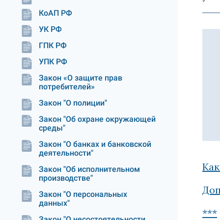
КоАП РФ
УК РФ
ГПК РФ
УПК РФ
Закон «О защите прав
потребителей»
Закон "О полиции"
Закон "Об охране окружающей
среды"
Закон "О банках и банковской
деятельности"
Как
Закон "Об исполнительном
производстве"
Доп
Закон "О персональных
данных"
***
Закон "О несостоятельности