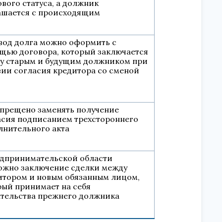
вого статуса, а должник
ашается с происходящим
вод долга можно оформить с
щью договора, который заключается
у старым и будущим должником при
вии согласия кредитора со сменой
апрещено заменять получение
асия подписанием трехстороннего
лнительного акта
едпринимательской области
ожно заключение сделки между
итором и новым обязанным лицом,
рый принимает на себя
ательства прежнего должника