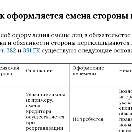
к оформляется смена стороны 
соб оформления смены лиц в обязательстве 
ва и обязанности стороны перекладываются н
ст. 382
и
391 ГК
существуют следующие основа
еняемая
Оформление
Основание
Неко
орона
перемены
Возл
Указание закона
на тр
(к примеру,
указа
смена
спец
кредитора
обяз
осуществляется
Не требуется
права
при
новы
реорганизации
своег