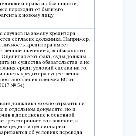
деливший права и обязанности,
рые переходят от бывшего
агента к новому лицу
е случаев на замену кредитора
уется согласие должника. Например,
а личность кредитора имеет
ственное значение для обязанного
. Оценивая этот факт, суды должны
ить из существа обязательства, а не
азания среди условий сделки на то,
личность кредитора существенна
0 постановления пленума ВС от
.2017 № 54)
асие должника можно отразить не
о в отдельном документе, но и
ючив в дополнение к основной
ке трехстороннее соглашение, в
ром цедент и цессионарий
вариваются об условиях перевода