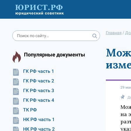
Главная
/
До
Мож
Популярные документы
изме
ГК РФ часть 1
ГК РФ часть 2
29 ма
ГК РФ часть 3
Д
ГК РФ часть 4
Мож
ТК РФ
на 
НК РФ часть 1
раз
ука
НК РФ часть 2