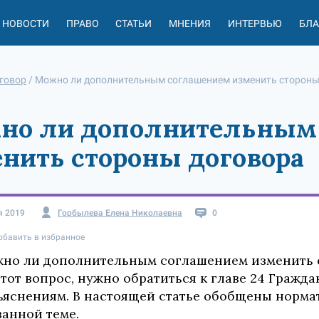
НОВОСТИ
ПРАВО
СТАТЬИ
МНЕНИЯ
ИНТЕРВЬЮ
БЛ
говор
/
Можно ли дополнительным соглашением изменить стороны
но ли дополнительным
нить стороны договора
я 2019
Горбылева Елена Николаевна
0
обавить в избранное
но ли дополнительным соглашением изменить с
этот вопрос, нужно обратиться к главе 24 Гражд
ъяснениям. В настоящей статье обобщены норма
занной теме.