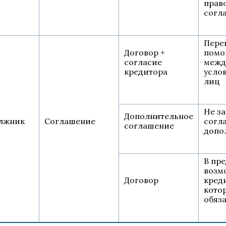
право
согл
Пере
Договор +
помо
согласие
межд
кредитора
усло
лиц
Не з
Дополнительное
лжник
Соглашение
согл
соглашение
допо
В пр
возм
Договор
кред
кото
обяз