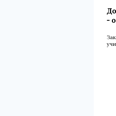
До
- 
Зак
учи