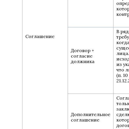
опре
кото
контр
В ряд
Соглашение
треб
когд
суще
Договор +
лица
согласие
исход
должника
из ук
что 
(п. 1
21.12
Согл
тольк
закл
Дополнительное
сдел
соглашение
кото
дого