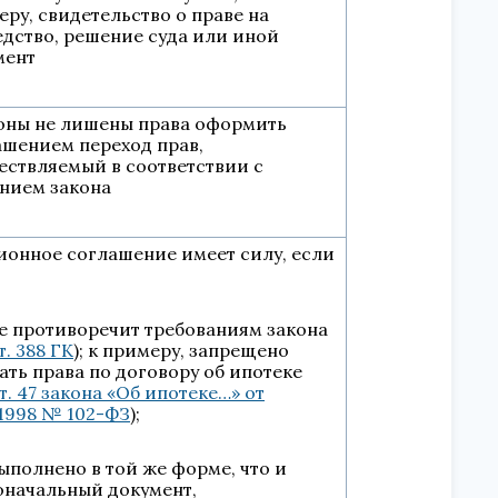
ру, свидетельство о праве на
едство, решение суда или иной
мент
оны не лишены права оформить
ашением переход прав,
ествляемый в соответствии с
анием закона
ионное соглашение имеет силу, если
 противоречит требованиям закона
т. 388 ГК
); к примеру, запрещено
ать права по договору об ипотеке
т. 47 закона «Об ипотеке…» от
.1998 № 102-ФЗ
);
полнено в той же форме, что и
оначальный документ,