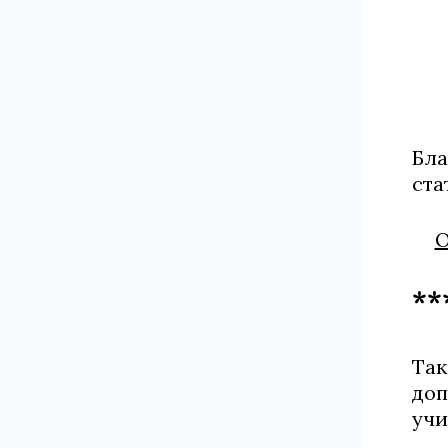
Бла
ста
О
**
Так
доп
учи