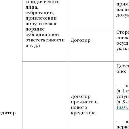
юридического
приме
лица,
насл
суброгации,
доку
привлечении
поручителя в
порядке
Стор
субсидиарной
согл
ответственности
Договор
осущ
и т. д.)
указ
Цесс
оно:
· не
(ч. 1
с
Договор
уступ
прежнего и
(ч. 5
с
нового
16.07
едитор
кредитора
· вы
перв