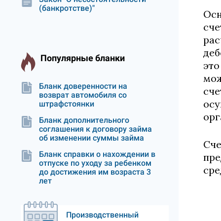
(банкротстве)"
Осн
сче
рас
деб
Популярные бланки
это
мож
Бланк доверенности на
сче
возврат автомобиля со
осу
штрафстоянки
орг
Бланк дополнительного
соглашения к договору займа
об изменении суммы займа
Сче
Бланк справки о нахождении в
пре
отпуске по уходу за ребенком
сре
до достижения им возраста 3
лет
Производственный