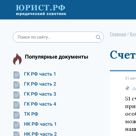
Главная
/
Бу
Счет
Популярные документы
ГК РФ часть 1
31 ав
ГК РФ часть 2
Д
ГК РФ часть 3
51 
ГК РФ часть 4
при
осо
ТК РФ
мож
НК РФ часть 1
наш
НК РФ часть 2