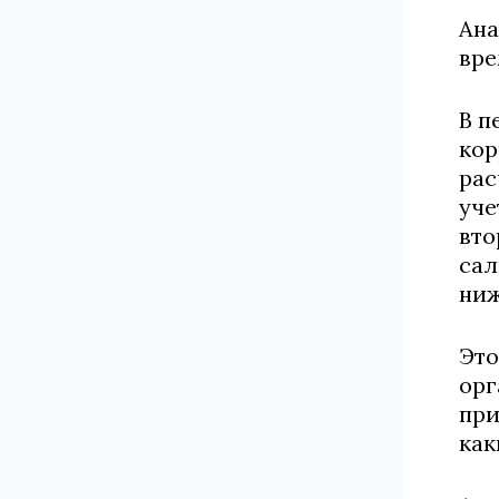
Ана
вре
В п
кор
рас
уче
вто
сал
ниж
Это
орг
при
как