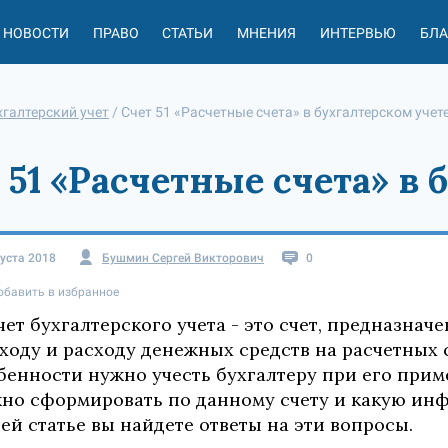
НОВОСТИ
ПРАВО
СТАТЬИ
МНЕНИЯ
ИНТЕРВЬЮ
БЛ
хгалтерский учет
/
Счет 51 «Расчетные счета» в бухгалтерском учет
 51 «Расчетные счета» в 
густа 2018
Бушмин Сергей Викторович
0
обавить в избранное
счет бухгалтерского учета - это счет, предназн
ходу и расходу денежных средств на расчетных с
бенности нужно учесть бухгалтеру при его прим
но сформировать по данному счету и какую инф
ей статье вы найдете ответы на эти вопросы.