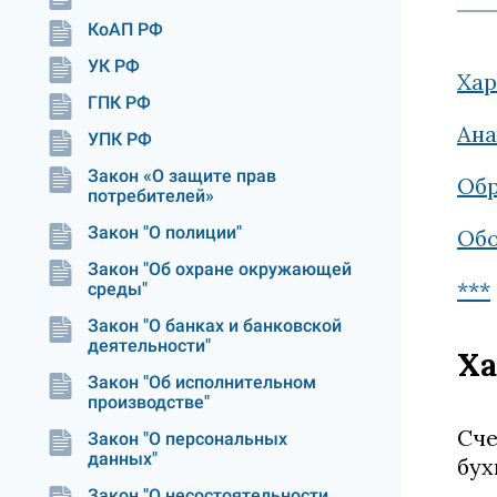
КоАП РФ
УК РФ
Хар
ГПК РФ
Ана
УПК РФ
Закон «О защите прав
Обр
потребителей»
Закон "О полиции"
Обо
Закон "Об охране окружающей
***
среды"
Закон "О банках и банковской
деятельности"
Ха
Закон "Об исполнительном
производстве"
Сче
Закон "О персональных
данных"
бух
Закон "О несостоятельности