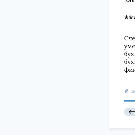
**
Сче
уме
бух
бух
фин
Д