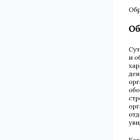
Обр
Об
Сут
и о
хар
ден
орг
обо
стр
орг
отд
уви
Как