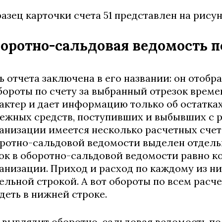
азец карточки счета 51 представлен на рисун
оротно-сальдовая ведомость по
ь отчета заключена в его названии: он отобр
бороты по счету за выбранный отрезок врем
актер и дает информацию только об остатках
ежных средств, поступивших и выбывших с ра
анизации имеется несколько расчетных счето
ротно-сальдовой ведомости выделен отдельн
ок в оборотно-сальдовой ведомости равно к
анизации. Приход и расход по каждому из них
ельной строкой. А вот обороты по всем рас
деть в нижней строке.
 выглядит оборотно-сальдовая ведомость по 