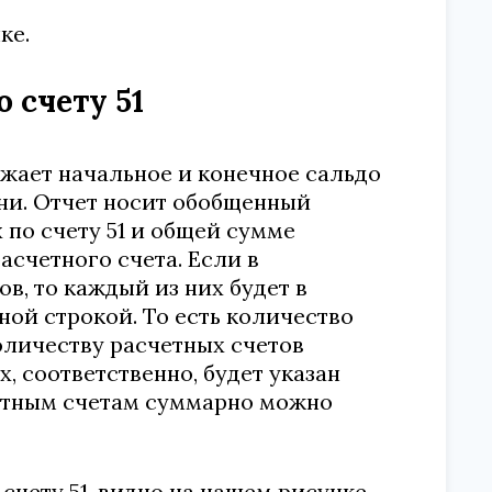
ке.
 счету 51
ажает начальное и конечное сальдо
ени. Отчет носит обобщенный
 по счету 51 и общей сумме
счетного счета. Если в
в, то каждый из них будет в
ой строкой. То есть количество
оличеству расчетных счетов
, соответственно, будет указан
четным счетам суммарно можно
счету 51, видно на нашем рисунке.