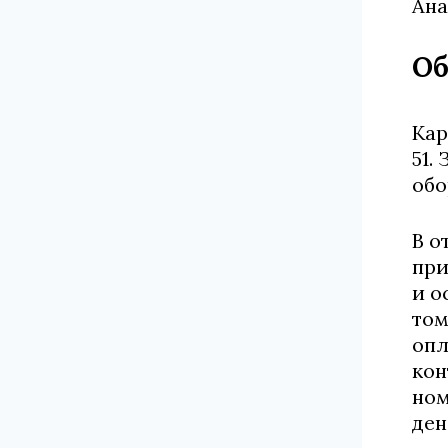
Ана
Об
Кар
51.
обо
В о
при
и о
том
опл
кон
ном
ден