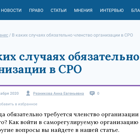
НОВОСТИ
ПРАВО
СТАТЬИ
МНЕНИЯ
ИНТЕРВЬЮ
БЛ
знес
/
В каких случаях обязательно членство организации в СРО
ких случаях обязательно
низации в СРО
кабря 2020
Резникова Анна Евгеньевна
0
обавить в избранное
да обязательно требуется членство организации 
го? Как войти в саморегулируемую организацию 
ругие вопросы вы найдете в нашей статье.