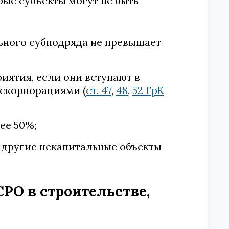
рые субъекты могут не быть
ьного субподряда не превышает
ятия, если они вступают в
оскорпорациями (
ст. 47
,
48
,
52 ГрК
ее 50%;
 другие некапитальные объекты
РО в строительстве,