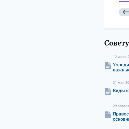
Совету
12 июля 
Учреди
важные
21 мая 2
Виды ю
29 апрел
Правос
основн