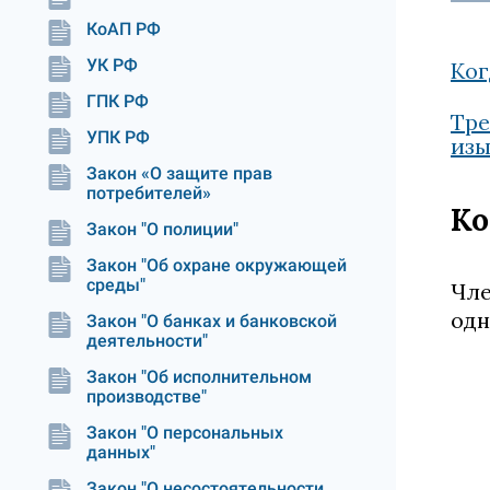
КоАП РФ
УК РФ
Ког
ГПК РФ
Тре
УПК РФ
изы
Закон «О защите прав
потребителей»
Ко
Закон "О полиции"
Закон "Об охране окружающей
среды"
Чле
одн
Закон "О банках и банковской
деятельности"
Закон "Об исполнительном
производстве"
Закон "О персональных
данных"
Закон "О несостоятельности