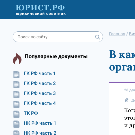
Главная
/
Би
В ка
Популярные документы
орга
ГК РФ часть 1
ГК РФ часть 2
28 де
ГК РФ часть 3
Д
ГК РФ часть 4
Ког
ТК РФ
это
НК РФ часть 1
и д
НК РФ часть 2