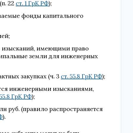
п. 22
ст. 1 ГрК РФ
);
ваемые фонды капитального
ей;
е изысканий, имеющими право
ципальные земли для инженерных
ктных закупках (ч. 3
ст. 55.8 ГрК РФ
);
ются инженерными изысканиями,
 55.8 ГрК РФ
);
лн руб. (правило распространяется
Ф
).