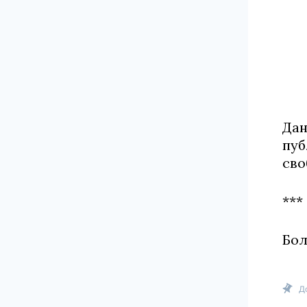
Дан
пуб
сво
***
Бол
Д