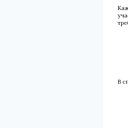
Каж
уча
тре
В с