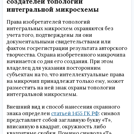
создателей топологии
интегральной микросхемы
Права изобретателей топологий
интегральных микросхем охраняются без
учета того, подтверждены ли они
документальными свидетельствами или
фактом госрегистрации результата авторского
творчества. Охрана изобретенного микрочипа
начинается со дня его создания. При этом
владелец для указания посторонним
субъектам на то, что интеллектуальные права
на микрочип принадлежат только ему, может
разместить на ней знак охраны топологии
интегральной микросхемы.
Внешний вид и способ нанесения охранного
знака определен
статьей 1455 ГК РФ
: символ
представляет собой заглавную букву «Т»,
вписанную в квадрат, окружность либо
квадратные скобки. Помимо символа «Т»