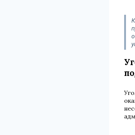
К
п
о
у
Уг
по
Уго
ока
нес
адм