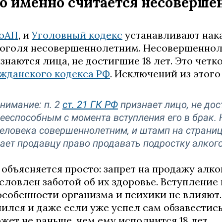
о именно считается несоверш
оАП
, и
Уголовный кодекс
устанавливают нак
оголя несовершеннолетним. Несовершенноле
знаются лица, не достигшие 18 лет. Это четко
жданского кодекса РФ
. Исключений из этого
нимание: п. 2
ст. 21 ГК РФ
признает лицо, не дос
ееспособным с момента вступления его в брак. 
еловека совершеннолетним, и штамп на страниц
ает продавцу право продавать подростку алког
 объясняется просто: запрет на продажу ал
словлен заботой об их здоровье. Вступление
особенности организма и психики не влияют
ился и даже если уже успел сам обзавестись
жет не раньше, чем ему исполнится 18 лет.