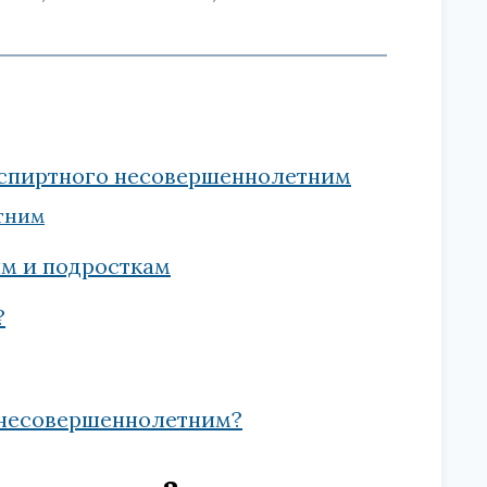
 спиртного несовершеннолетним
тним
ям и подросткам
?
 несовершеннолетним?