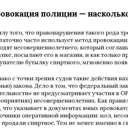
овокация полиции — насколько
илу того, что правонарушения такого рода 
таточно часто использует метод провокации.
одят несовершеннолетнего, который соглаша
упке, посылают его в магазин, и как только 
упателю бутылку спиртного, мгновенно появ
ако с точки зрения судов такие действия нах
нью) закона. Дело в том, что федеральный з
тельности» не предусматривает участия в О
оприятиях) несовершеннолетних. Как прави
, что указывает в документах юных провокато
очники оперативной информации: мол, несо
 продали спиртное. Тем не менее именно в с