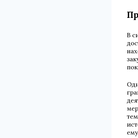
Пр
В с
дос
нах
зак
пок
Одн
гра
дея
мер
тем
ист
ему