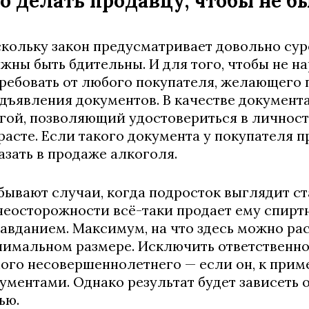
о делать продавцу, чтобы не 
кольку закон предусматривает довольно сур
жны быть бдительны. И для того, чтобы не н
ребовать от любого покупателя, желающего 
дъявления документов. В качестве документ
гой, позволяющий удостовериться в личности
расте. Если такого документа у покупателя п
азать в продаже алкоголя.
бывают случаи, когда подросток выглядит ст
неосторожности всё-таки продает ему спиртн
авданием. Максимум, на что здесь можно рас
имальном размере. Исключить ответственно
ого несовершеннолетнего — если он, к прим
ументами. Однако результат будет зависеть о
ью.