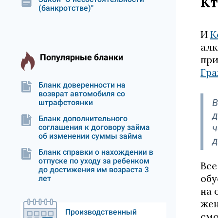
Кт
(банкротстве)"
И
К
алк
Популярные бланки
при
Гра
Бланк доверенности на
возврат автомобиля со
В
штрафстоянки
д
Бланк дополнительного
ч
соглашения к договору займа
об изменении суммы займа
д
Бланк справки о нахождении в
отпуске по уходу за ребенком
Все
до достижения им возраста 3
обу
лет
на 
жен
Производственный
смо