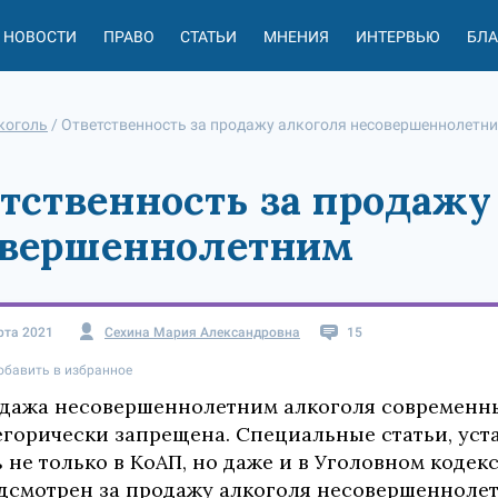
НОВОСТИ
ПРАВО
СТАТЬИ
МНЕНИЯ
ИНТЕРВЬЮ
БЛ
коголь
/
Ответственность за продажу алкоголя несовершеннолетн
тственность за продажу
овершеннолетним
рта 2021
Сехина Мария Александровна
15
обавить в избранное
дажа несовершеннолетним алкоголя современн
егорически запрещена. Специальные статьи, уст
ь не только в КоАП, но даже и в Уголовном кодек
дсмотрен за продажу алкоголя несовершеннолетн