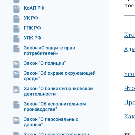
пос
КоАП РФ
УК РФ
ГПК РФ
Кто
УПК РФ
Закон «О защите прав
Адм
потребителей»
Закон "О полиции"
Уго
Закон "Об охране окружающей
среды"
Что
Закон "О банках и банковской
деятельности"
Про
Закон "Об исполнительном
производстве"
Как
Закон "О персональных
данных"
Закон "О несостоятельности