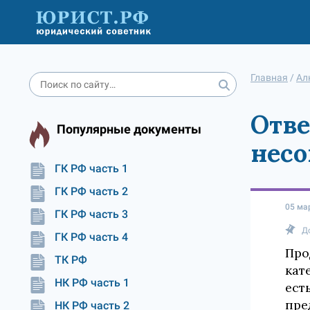
Главная
/
Ал
Отве
Популярные документы
нес
ГК РФ часть 1
ГК РФ часть 2
05 ма
ГК РФ часть 3
Д
ГК РФ часть 4
Про
ТК РФ
кат
НК РФ часть 1
ест
пре
НК РФ часть 2