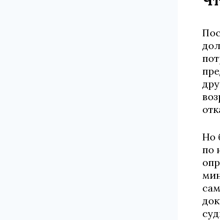
Чт
Пос
дол
пот
пре
дру
воз
отк
Но 
по 
опр
мин
сам
док
суд