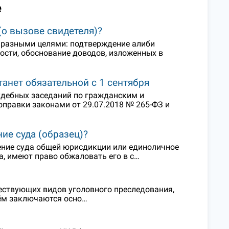
е
(о вызове свидетеля)?
с разными целями: подтверждение алиби
ости, обоснование доводов, изложенных в
анет обязательной с 1 сентября
удебных заседаний по гражданским и
правки законами от 29.07.2018 № 265-ФЗ и
ие суда (образец)?
ение суда общей юрисдикции или единоличное
а, имеют право обжаловать его в с…
ествующих видов уголовного преследования,
чём заключаются осно…