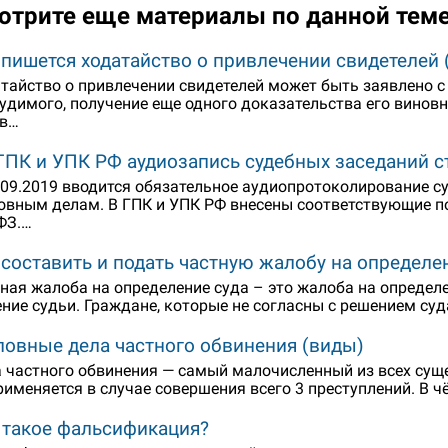
отрите еще материалы по данной тем
 пишется ходатайство о привлечении свидетелей 
тайство о привлечении свидетелей может быть заявлено 
удимого, получение еще одного доказательства его виновн
ов…
ГПК и УПК РФ аудиозапись судебных заседаний ст
.09.2019 вводится обязательное аудиопротоколирование с
овным делам. В ГПК и УПК РФ внесены соответствующие по
ФЗ.…
 составить и подать частную жалобу на определен
ная жалоба на определение суда – это жалоба на определ
ние судьи. Граждане, которые не согласны с решением суд
ловные дела частного обвинения (виды)
 частного обвинения — самый малочисленный из всех сущ
рименяется в случае совершения всего 3 преступлений. В 
 такое фальсификация?