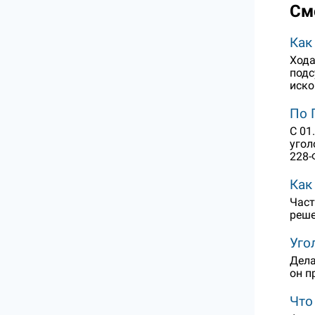
См
Как
Хода
подс
иск
По 
С 01
угол
228-
Как
Част
реше
Уго
Дела
он п
Что