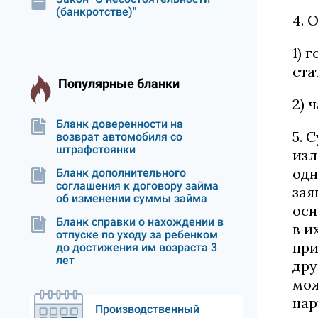
(банкротстве)"
4. 
1) 
ста
Популярные бланки
2) 
Бланк доверенности на
5. 
возврат автомобиля со
штрафстоянки
изл
одн
Бланк дополнительного
соглашения к договору займа
зая
об изменении суммы займа
осн
Бланк справки о нахождении в
в и
отпуске по уходу за ребенком
при
до достижения им возраста 3
лет
дру
мож
нар
Производственный