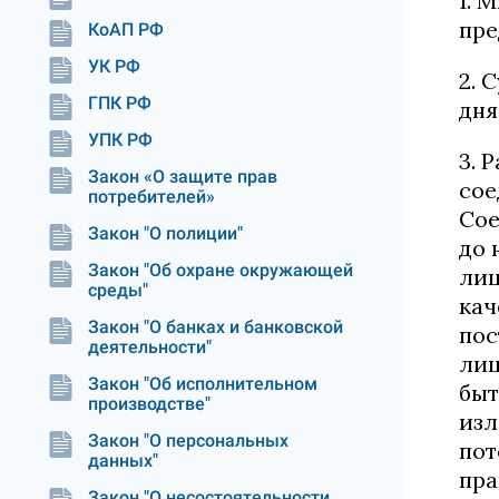
1. 
пре
КоАП РФ
УК РФ
2. 
ГПК РФ
дня
УПК РФ
3. 
Закон «О защите прав
сое
потребителей»
Сое
Закон "О полиции"
до 
Закон "Об охране окружающей
лиц
среды"
кач
Закон "О банках и банковской
пос
деятельности"
лиц
Закон "Об исполнительном
быт
производстве"
изл
Закон "О персональных
пот
данных"
пра
Закон "О несостоятельности