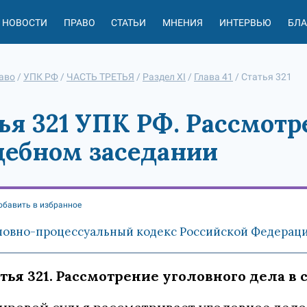
НОВОСТИ
ПРАВО
СТАТЬИ
МНЕНИЯ
ИНТЕРВЬЮ
БЛ
аво
/
УПК РФ
/
ЧАСТЬ ТРЕТЬЯ
/
Раздел XI
/
Глава 41
/
Статья 321
ья 321 УПК РФ. Рассмотр
дебном заседании
обавить в избранное
ловно-процессуальный кодекс Российской Федерации 
тья 321. Рассмотрение уголовного дела в