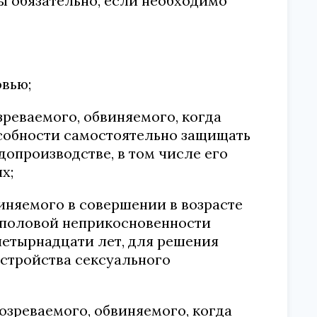
ы обязательно, если необходимо
овью;
зреваемого, обвиняемого, когда
особности самостоятельно защищать
допроизводстве, в том числе его
х;
виняемого в совершении в возрасте
 половой неприкосновенности
четырнадцати лет, для решения
сстройства сексуального
озреваемого, обвиняемого, когда