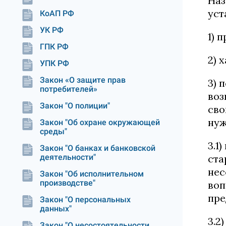
Наз
уст
КоАП РФ
УК РФ
1) 
ГПК РФ
2) 
УПК РФ
Закон «О защите прав
3) 
потребителей»
воз
Закон "О полиции"
сво
нуж
Закон "Об охране окружающей
среды"
3.1
Закон "О банках и банковской
деятельности"
ста
нес
Закон "Об исполнительном
производстве"
воп
пре
Закон "О персональных
данных"
3.2
Закон "О несостоятельности