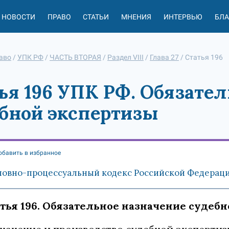
НОВОСТИ
ПРАВО
СТАТЬИ
МНЕНИЯ
ИНТЕРВЬЮ
БЛ
аво
/
УПК РФ
/
ЧАСТЬ ВТОРАЯ
/
Раздел VIII
/
Глава 27
/
Статья 196
ья 196 УПК РФ. Обязате
бной экспертизы
обавить в избранное
ловно-процессуальный кодекс Российской Федерации 
тья 196. Обязательное назначение судеб