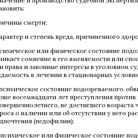
начение и производство судебной экспертиз
ановить:
причины смерти;
характер и степень вреда, причиненного здор
психическое или физическое состояние подо
никает сомнение в его вменяемости или сп
и права и законные интересы в уголовном су
даемость в лечении в стационарных условия
) психическое состояние подозреваемого, об
рше восемнадцати лет преступления против
овершеннолетнего, не достигшего возраста 
роса о наличии или об отсутствии у него ра
дпочтения (педофилии);
) психическое или физическое состояние под