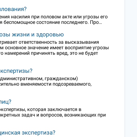
илования?
ния насилия при половом акте или угрозы его
уя беспомощное состояние последнего. Про…
грозы жизни и здоровью
атривает ответственность за высказывания
ом основное значение имеет восприятие угрозы
о намерений причинять вред, это не будет
экспертизы?
(административном, гражданском)
сительно вменяемости подозреваемого,
лиц?
кспертизы, которая заключается в
нкретных задач и вопросов, возникающих при
цинская экспертиза?