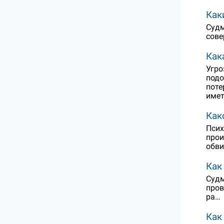
Как
Судм
сове
Как
Угро
подо
поте
имет
Как
Псих
прои
обви
Как
Судм
пров
ра…
Как