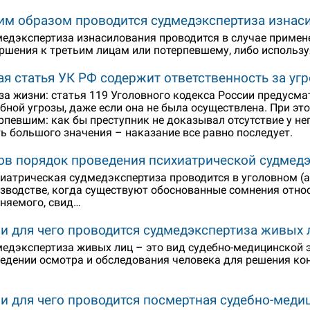
им образом проводится судмедэкспертиза изнас
едэкспертиза изнасилования проводится в случае примене
ршения к третьим лицам или потерпевшему, либо использ
ая статья УК РФ содержит ответственность за у
за жизни: статья 119 Уголовного кодекса России предусм
бной угрозы, даже если она не была осуществлена. При эт
рпевшим: как бы преступник не доказывал отсутствие у нег
ь большого значения – наказание все равно последует.
ов порядок проведения психиатрической судмед
иатрическая судмедэкспертиза проводится в уголовном 
зводстве, когда существуют обоснованные сомнения отно
няемого, свид…
 и для чего проводится судмедэкспертиза живых 
едэкспертиза живых лиц – это вид судебно-медицинской э
едении осмотра и обследования человека для решения ко
 и для чего проводится посмертная судебно-меди