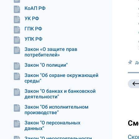
КоАП РФ
УК РФ
ГПК РФ
УПК РФ
Закон «О защите прав
потребителей»
Д
Закон "О полиции"
Закон "Об охране окружающей
среды"
Закон "О банках и банковской
деятельности"
Закон "Об исполнительном
производстве"
См
Закон "О персональных
данных"
Ско
Закон "О несостоятельности