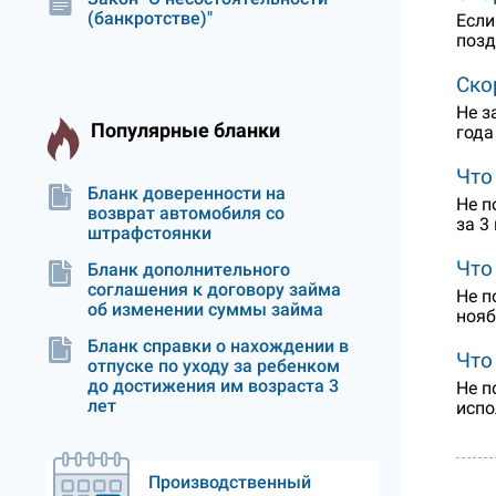
(банкротстве)"
Если
позд
Ско
Не з
Популярные бланки
года
Что
Бланк доверенности на
Не п
возврат автомобиля со
за 3
штрафстоянки
Что
Бланк дополнительного
соглашения к договору займа
Не п
об изменении суммы займа
нояб
Бланк справки о нахождении в
Что
отпуске по уходу за ребенком
до достижения им возраста 3
Не п
лет
испо
Производственный