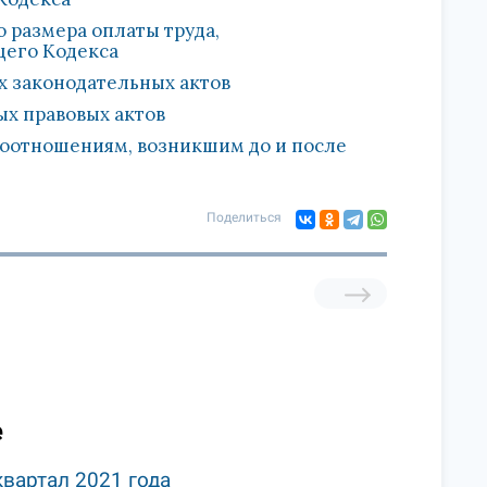
о размера оплаты труда,
щего Кодекса
х законодательных актов
ых правовых актов
воотношениям, возникшим до и после
Поделиться
е
квартал 2021 года