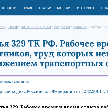
НОВОСТИ
ПРАВО
СТАТЬИ
МНЕНИЯ
ИНТЕРВЬЮ
БЛ
аво
/
ТК РФ
/
ЧАСТЬ ЧЕТВЕРТАЯ
/
Раздел XII
/
Глава 51
/
Статья 329
ья 329 ТК РФ. Рабочее в
тников, труд которых н
ижением транспортных 
обавить в избранное
довой кодекс Российской Федерации от 30.12.2001 N 
тья 329. Рабочее время и время отдыха ра