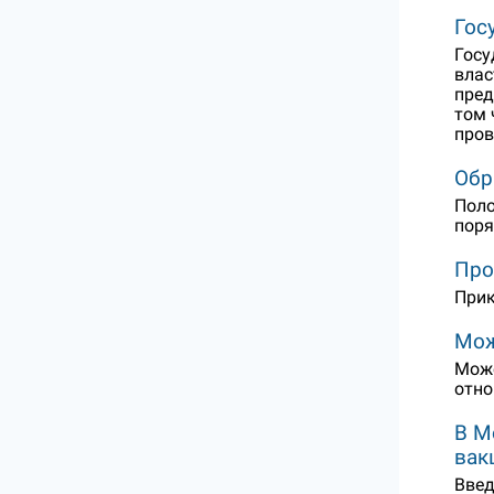
Гос
Госу
влас
пред
том 
пров
Обр
Поло
поря
Про
Прик
Мож
Може
отно
В М
вак
Введ