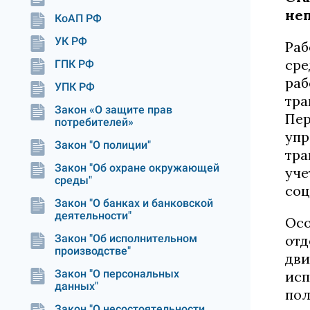
неп
КоАП РФ
УК РФ
Раб
сре
ГПК РФ
раб
УПК РФ
тра
Закон «О защите прав
Пер
потребителей»
упр
Закон "О полиции"
тра
Закон "Об охране окружающей
уче
среды"
соц
Закон "О банках и банковской
деятельности"
Осо
Закон "Об исполнительном
отд
производстве"
дви
Закон "О персональных
исп
данных"
пол
Закон "О несостоятельности