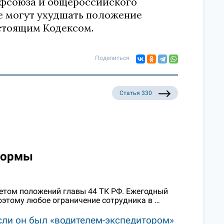
фсоюза и общероссийского
е могут ухудшать положение
стоящим Кодексом.
Поделиться
Статья 330
нормы
етом положений главы 44 ТК РФ. Ежегодный
оэтому любое ограничение сотрудника в …
если он был «водителем-экспедитором»