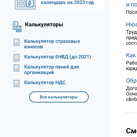
календарь на 2023 год
и п
Посл
Нюа
Калькуляторы
Труд
пред
Калькулятор страховых
сост
взносов
Как
Калькулятор ЕНВД (до 2021)
Рабо
Калькулятор пеней для
юрид
организаций
Обр
Калькулятор НДС
Дого
Осно
Все калькуляторы
с&n
См