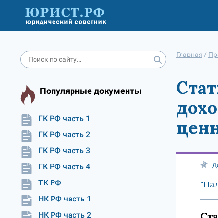
Главная
/
Пр
Стат
Популярные документы
дохо
ГК РФ часть 1
цен
ГК РФ часть 2
ГК РФ часть 3
ГК РФ часть 4
Д
ТК РФ
"Нал
НК РФ часть 1
Ста
НК РФ часть 2