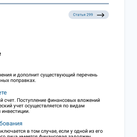
Статья 299
е
енения и дополнит существующий перечень
вных поправках.
ете
кий счет. Поступление финансовых вложений
ческий учет осуществляется по видам
 инвестиции.
ебования
лючается в том случае, если у одной из его
кого лица имеется финансовая задолжен…