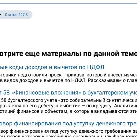
Статья 297.3
отрите еще материалы по данной тем
ые коды доходов и вычетов по НДФЛ
говики подготовили проект приказа, который внесет изм
в видов доходов и вычетов по НДФЛ. Рассказываем о гла
т 58 «Финансовые вложения» в бухгалтерском уч
 58 бухгалтерского учета - это собирательный синтетичес
ражается по его дебету, а выбытие — по кредиту. Аналити
стиций финансов и объектам, в которые вкладываются эти
овор финансирования под уступку денежного тр
вор финансирования под уступку денежного требования зак
он, перед которой у какой-либо организации или физичес