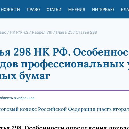
НОВОСТИ
ПРАВО
СТАТЬИ
МНЕНИЯ
ИНТЕРВЬЮ
БЛ
аво
/
НК РФ ч.2
/
Раздел VIII
/
Глава 25
/
Статья 298
ья 298 НК РФ. Особенно
дов профессиональных 
ных бумаг
обавить в избранное
оговый кодекс Российской Федерации (часть вторая)"
тья 298. Особенности определения дохо