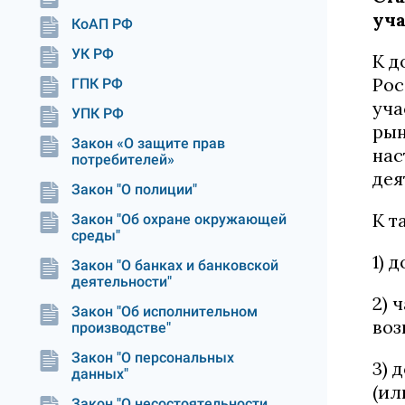
уч
КоАП РФ
УК РФ
К д
Рос
ГПК РФ
уча
УПК РФ
рын
Закон «О защите прав
нас
потребителей»
дея
Закон "О полиции"
К т
Закон "Об охране окружающей
среды"
1) 
Закон "О банках и банковской
деятельности"
2) 
Закон "Об исполнительном
воз
производстве"
Закон "О персональных
3) 
данных"
(ил
Закон "О несостоятельности