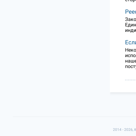
Рее
Зако
Един
инди
Есл
Неко
испо
наше
пост
2014 - 2026,