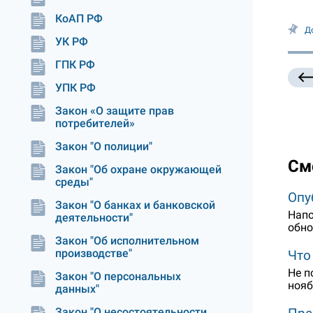
КоАП РФ
Д
УК РФ
ГПК РФ
УПК РФ
Закон «О защите прав
потребителей»
Закон "О полиции"
См
Закон "Об охране окружающей
среды"
Опу
Закон "О банках и банковской
Напо
деятельности"
обно
Закон "Об исполнительном
производстве"
Что
Не п
Закон "О персональных
нояб
данных"
Закон "О несостоятельности