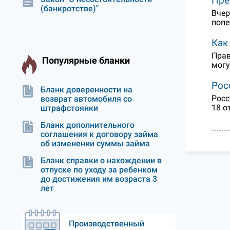
Пре
(банкротстве)"
Вчер
попе
Как
Прав
Популярные бланки
могу
Рос
Бланк доверенности на
Росс
возврат автомобиля со
18 о
штрафстоянки
Бланк дополнительного
соглашения к договору займа
об изменении суммы займа
Бланк справки о нахождении в
отпуске по уходу за ребенком
до достижения им возраста 3
лет
Производственный