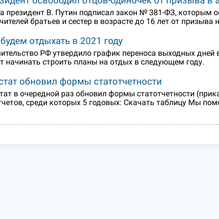
зидент освободил отцов-одиночек от призыва в
а президент В. Путин подписал закон № 381-ФЗ, которым о
чителей братьев и сестер в возрасте до 16 лет от призыва
 будем отдыхать в 2021 году
ительство РФ утвердило график переноса выходных дней в
т начинать строить планы на отдых в следующем году.
стат обновил формы статотчетности
тат в очередной раз обновил формы статотчетности (прика
тчетов, среди которых 5 годовых: Скачать таблицу Мы пом