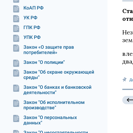
КоАП РФ
Ста
УК РФ
от
ГПК РФ
Нез
УПК РФ
зем
Закон «О защите прав
потребителей»
вле
два
Закон "О полиции"
Закон "Об охране окружающей
среды"
Д
Закон "О банках и банковской
деятельности"
Закон "Об исполнительном
производстве"
Закон "О персональных
данных"
Закон "О несостоятельности