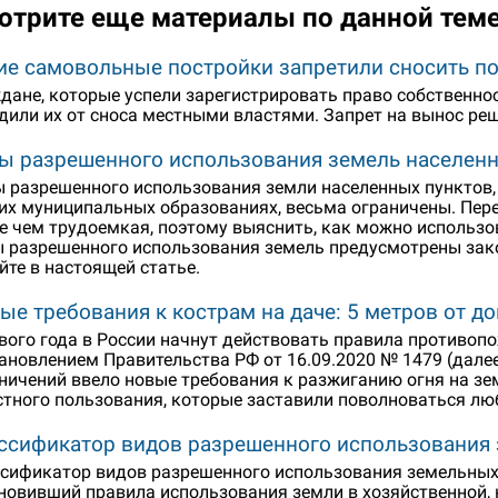
отрите еще материалы по данной тем
ие самовольные постройки запретили сносить по
дане, которые успели зарегистрировать право собственнос
дили их от сноса местными властями. Запрет на вынос ре
ы разрешенного использования земель населенн
 разрешенного использования земли населенных пунктов, 
их муниципальных образованиях, весьма ограничены. Пере
е чем трудоемкая, поэтому выяснить, как можно использо
 разрешенного использования земель предусмотрены закон
йте в настоящей статье.
ые требования к кострам на даче: 5 метров от д
вого года в России начнут действовать правила противо
ановлением Правительства РФ от 16.09.2020 № 1479 (дале
ничений ввело новые требования к разжиганию огня на зе
стного пользования, которые заставили поволноваться л
ссификатор видов разрешенного использования 
сификатор видов разрешенного использования земельных у
новивший правила использования земли в хозяйственной, 