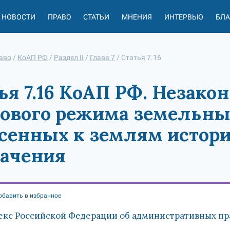
НОВОСТИ
ПРАВО
СТАТЬИ
МНЕНИЯ
ИНТЕРВЬЮ
БЛ
аво
/
КоАП РФ
/
Раздел II
/
Глава 7
/
Статья 7.16
ья 7.16 КоАП РФ. Незако
ового режима земельных
сенных к землям истор
ачения
обавить в избранное
екс Российской Федерации об административных пра