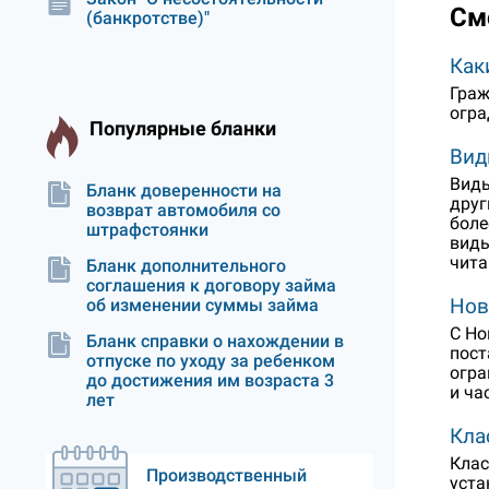
См
(банкротстве)"
Как
Граж
огра
Популярные бланки
Вид
Виды
Бланк доверенности на
друг
возврат автомобиля со
боле
штрафстоянки
виды
чита
Бланк дополнительного
соглашения к договору займа
Нов
об изменении суммы займа
С Но
Бланк справки о нахождении в
пост
отпуске по уходу за ребенком
огра
до достижения им возраста 3
и ча
лет
Кла
Клас
Производственный
уста