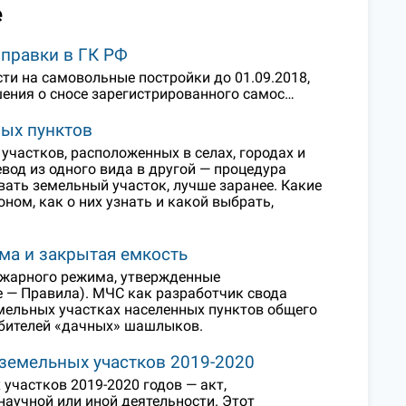
е
правки в ГК РФ
ти на самовольные постройки до 01.09.2018,
шения о сносе зарегистрированного самос…
ых пунктов
участков, расположенных в селах, городах и
вод из одного вида в другой — процедура
вать земельный участок, лучше заранее. Какие
ом, как о них узнать и какой выбрать,
ома и закрытая емкость
пожарного режима, утвержденные
е — Правила). МЧС как разработчик свода
мельных участках населенных пунктов общего
юбителей «дачных» шашлыков.
земельных участков 2019-2020
частков 2019-2020 годов — акт,
научной или иной деятельности. Этот