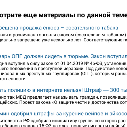
отрите еще материалы по данной тем
рещена продажа снюса – сосательного табака
вая и розничная торговля снюсом (сосательным табаком)
иально запрещена уже несколько лет. Соответствующие п
…
варь ОПГ должен сидеть в тюрьме. Закон вступил
дня вступил в силу закон от 01.04.2019 № 46-ФЗ, установи
его положения в преступной иерархии. Под действие нов
низованных преступных группировок (ОПГ), которым раньш
тственности.
ать полицию в интернете нельзя! Штраф ― 300 т
но так МВД предлагает наказывать граждан, позволивших
цейских. Проект закона «О защите чести и достоинства со
мин одобрил штрафы за курение вейпов и айкос
ительство РФ одобрило инициативу группы сенаторов ра
табачного закона 15-ФЗ на электронные сигареты (вейпы),