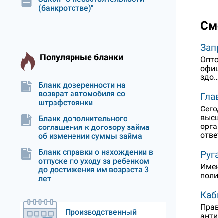
(банкротстве)"
См
Зап
Популярные бланки
Опто
офиц
здо
Бланк доверенности на
возврат автомобиля со
Гла
штрафстоянки
Сего
высш
Бланк дополнительного
орга
соглашения к договору займа
отве
об изменении суммы займа
Бланк справки о нахождении в
Руг
отпуске по уходу за ребенком
Имен
до достижения им возраста 3
поли
лет
Каб
Прав
Производственный
анти