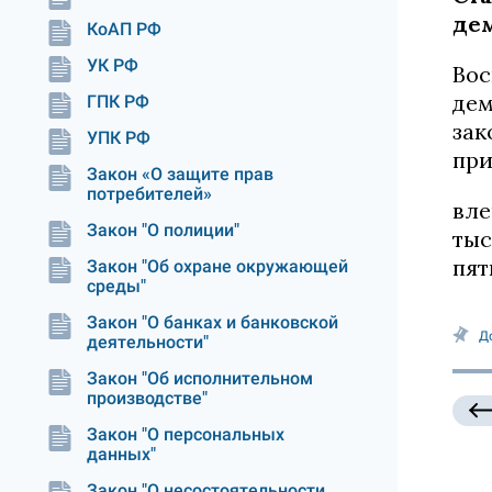
де
КоАП РФ
УК РФ
Вос
дем
ГПК РФ
зак
УПК РФ
при
Закон «О защите прав
потребителей»
вле
Закон "О полиции"
тыс
пят
Закон "Об охране окружающей
среды"
Закон "О банках и банковской
Д
деятельности"
Закон "Об исполнительном
производстве"
Закон "О персональных
данных"
Закон "О несостоятельности