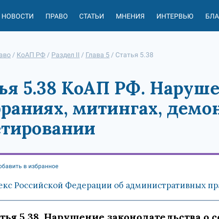
НОВОСТИ
ПРАВО
СТАТЬИ
МНЕНИЯ
ИНТЕРВЬЮ
БЛ
аво
/
КоАП РФ
/
Раздел II
/
Глава 5
/
Статья 5.38
ья 5.38 КоАП РФ. Наруш
браниях, митингах, демо
етировании
обавить в избранное
екс Российской Федерации об административных пра
тья 5.38. Нарушение законодательства о 