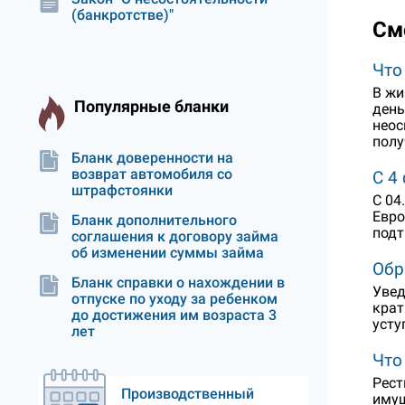
(банкротстве)"
См
Что
В жи
Популярные бланки
день
неос
полу
Бланк доверенности на
возврат автомобиля со
С 4
штрафстоянки
С 04
Евро
Бланк дополнительного
подт
соглашения к договору займа
об изменении суммы займа
Обр
Бланк справки о нахождении в
Увед
отпуске по уходу за ребенком
крат
до достижения им возраста 3
усту
лет
Что
Рест
Производственный
имущ