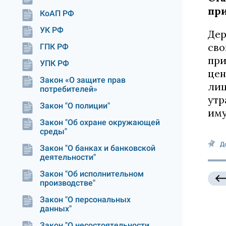
пр
КоАП РФ
УК РФ
Дер
сво
ГПК РФ
при
УПК РФ
цен
Закон «О защите прав
лиц
потребителей»
утр
Закон "О полиции"
иму
Закон "Об охране окружающей
среды"
Д
Закон "О банках и банковской
деятельности"
Закон "Об исполнительном
производстве"
Закон "О персональных
данных"
Закон "О несостоятельности