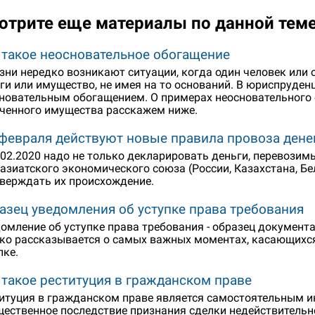
отрите еще материалы по данной тем
 такое неосновательное обогащение
зни нередко возникают ситуации, когда один человек или 
ги или имущество, не имея на то оснований. В юриспруде
новательным обогащением. О примерах неосновательного 
ченного имущества расскажем ниже.
 февраля действуют новые правила провоза денег
.02.2020 надо не только декларировать деньги, перевози
азиатского экономического союза (России, Казахстана, Бел
верждать их происхождение.
азец уведомления об уступке права требования
омление об уступке права требования - образец документа
ко рассказывается о самых важных моментах, касающихс
пке.
 такое реституция в гражданском праве
итуция в гражданском праве является самостоятельным инс
ественное последствие признания сделки недействительной.