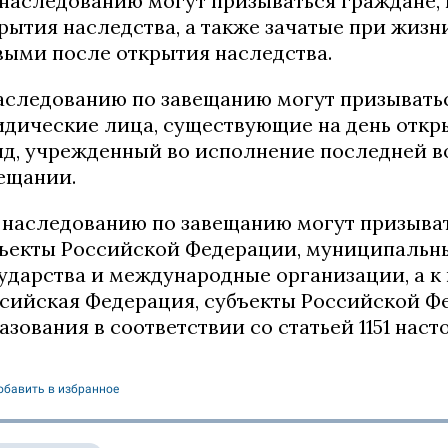
К наследованию могут призываться граждане
рытия наследства, а также зачатые при жиз
ыми после открытия наследства.
аследованию по завещанию могут призыватьс
дические лица, существующие на день откры
д, учрежденный во исполнение последней в
ещании.
К наследованию по завещанию могут призыва
ъекты Российской Федерации, муниципальны
ударства и международные организации, а к 
сийская Федерация, субъекты Российской 
азования в соответствии со статьей 1151 наст
обавить в избранное