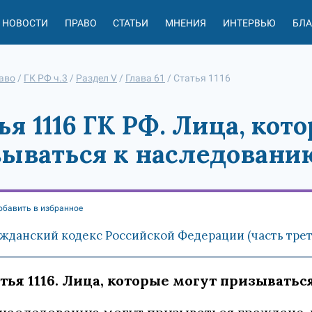
НОВОСТИ
ПРАВО
СТАТЬИ
МНЕНИЯ
ИНТЕРВЬЮ
БЛ
аво
/
ГК РФ ч.3
/
Раздел V
/
Глава 61
/
Статья 1116
ья 1116 ГК РФ. Лица, кот
ываться к наследовани
обавить в избранное
жданский кодекс Российской Федерации (часть третья
тья 1116. Лица, которые могут призывать