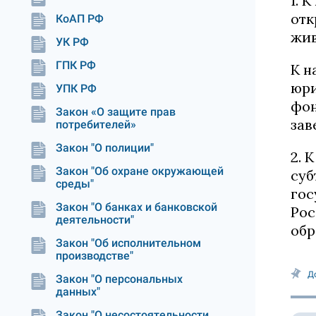
1. 
отк
КоАП РФ
жив
УК РФ
ГПК РФ
К н
юри
УПК РФ
фон
Закон «О защите прав
зав
потребителей»
Закон "О полиции"
2. 
Закон "Об охране окружающей
суб
среды"
гос
Закон "О банках и банковской
Рос
деятельности"
обр
Закон "Об исполнительном
производстве"
Д
Закон "О персональных
данных"
Закон "О несостоятельности