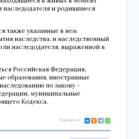
, находящиеся в живых в момент
ни наследодателя и родившиеся
я также указанные в нем
тия наследства, и наследственный
оли наследодателя, выраженной в
ться Российская Федерация,
е образования, иностранные
наследованию по закону -
Федерации, муниципальные
оящего Кодекса.
Поделиться