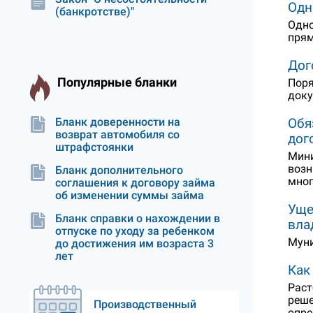
Одн
(банкротстве)"
Одно
прям
Дог
Популярные бланки
Поря
доку
Обя
Бланк доверенности на
возврат автомобиля со
дог
штрафстоянки
Мини
возн
Бланк дополнительного
мно
соглашения к договору займа
об изменении суммы займа
Уще
Бланк справки о нахождении в
вла
отпуске по уходу за ребенком
Муни
до достижения им возраста 3
лет
Как
Раст
реше
Производственный
опре