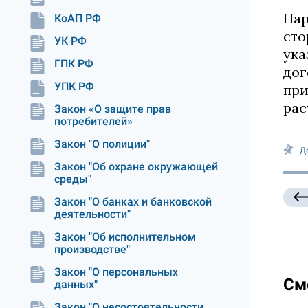
Нар
КоАП РФ
сто
УК РФ
ука
ГПК РФ
дог
УПК РФ
при
рас
Закон «О защите прав
потребителей»
Закон "О полиции"
Д
Закон "Об охране окружающей
среды"
Закон "О банках и банковской
деятельности"
Закон "Об исполнительном
производстве"
Закон "О персональных
См
данных"
Закон "О несостоятельности