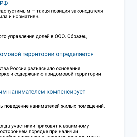
 РФ
недопустимым — такая позиция законодателя
вила и нормативн…
го управления долей в ООО. Образец
омовой территории определяется
тва России разъяснило основания
орке и содержанию придомовой территории
вым нанимателем компенсирует
ь поведение нанимателей жилых помещений.
когда участники приходят к взаимному
ностороннем порядке при наличии
дробно рассказано, какие основания могут