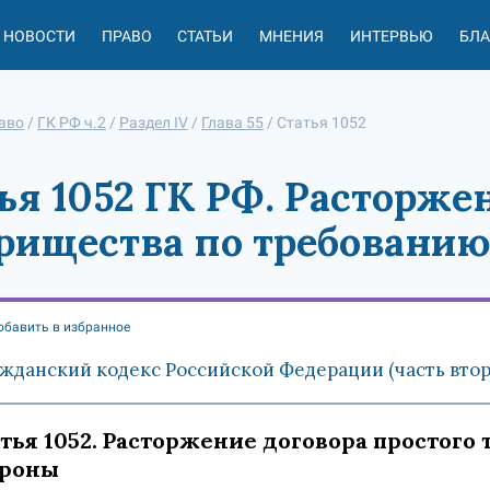
НОВОСТИ
ПРАВО
СТАТЬИ
МНЕНИЯ
ИНТЕРВЬЮ
БЛ
аво
/
ГК РФ ч.2
/
Раздел IV
/
Глава 55
/
Статья 1052
ья 1052 ГК РФ. Расторже
рищества по требованию
обавить в избранное
жданский кодекс Российской Федерации (часть вторая
тья 1052. Расторжение договора простого
ороны