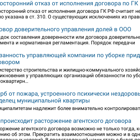
осторонний отказ от исполнения договора по ГК
сторонний отказ от исполнения договора ГК РФ считает 
о указана в ст. 310. О существующих исключениях из пра
овор доверительного управления долей в ООО
док составления доверенности или договора доверительно
мента и нормативная регламентация. Порядок передачи
занность управляющей компании по уборке прид
овором
стерство строительства и жилищно-коммунального хозяйс
икновения у управляющих организаций обязанности по уб
гоквартирн…
рб от пожара, устроенного психически нездоро
делец муниципальной квартиры
ципалитетам надлежит более внимательно контролироват
 происходит расторжение агентского договора
оржение агентского договора возможно не только тогда, 
нию об этом. Прекратить взаимоотношения можно и в од
деленных условий. В представленной нами статье будет по