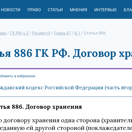
НОВОСТИ
ПРАВО
СТАТЬИ
МНЕНИЯ
ИНТЕРВЬЮ
БЛ
аво
/
ГК РФ ч.2
/
Раздел IV
/
Глава 47
/
§ 1
/
Статья 886
ья 886 ГК РФ. Договор х
обавить в избранное
жданский кодекс Российской Федерации (часть вторая
тья 886. Договор хранения
По договору хранения одна сторона (хранитель
еданную ей другой стороной (поклажедателем