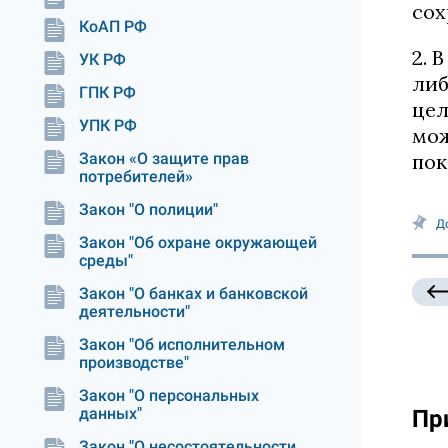
сох
КоАП РФ
2. 
УК РФ
либ
ГПК РФ
цел
УПК РФ
мож
Закон «О защите прав
пок
потребителей»
Закон "О полиции"
Д
Закон "Об охране окружающей
среды"
Закон "О банках и банковской
деятельности"
Закон "Об исполнительном
производстве"
Закон "О персональных
данных"
Пр
Закон "О несостоятельности