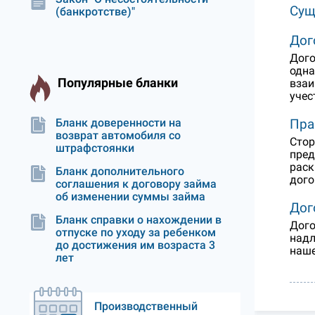
Сущ
(банкротстве)"
Дог
Дого
одна
Популярные бланки
взаи
учес
Пра
Бланк доверенности на
возврат автомобиля со
Стор
штрафстоянки
пред
раск
Бланк дополнительного
дого
соглашения к договору займа
об изменении суммы займа
Дог
Бланк справки о нахождении в
Дого
отпуске по уходу за ребенком
надл
до достижения им возраста 3
наше
лет
Производственный