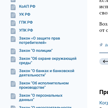
Есл
исп
КоАП РФ
сво
УК РФ
ГПК РФ
Воз
от 
УПК РФ
Закон «О защите прав
потребителей»
Д
Закон "О полиции"
Закон "Об охране окружающей
среды"
Закон "О банках и банковской
деятельности"
Закон "Об исполнительном
производстве"
Пр
Закон "О персональных
данных"
Ког
Закон "О несостоятельности