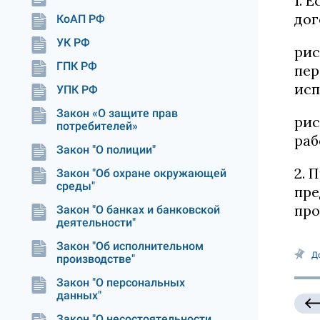
1. 
дог
КоАП РФ
УК РФ
рис
ГПК РФ
пер
исп
УПК РФ
Закон «О защите прав
рис
потребителей»
раб
Закон "О полиции"
2. 
Закон "Об охране окружающей
среды"
пре
про
Закон "О банках и банковской
деятельности"
Закон "Об исполнительном
Д
производстве"
Закон "О персональных
данных"
Закон "О несостоятельности