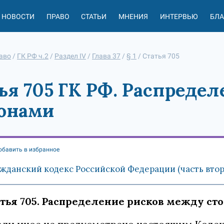
НОВОСТИ
ПРАВО
СТАТЬИ
МНЕНИЯ
ИНТЕРВЬЮ
БЛ
аво
/
ГК РФ ч.2
/
Раздел IV
/
Глава 37
/
§ 1
/
Статья 705
ья 705 ГК РФ. Распреде
ронами
обавить в избранное
жданский кодекс Российской Федерации (часть вторая
тья 705. Распределение рисков между ст