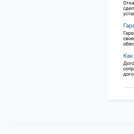
Отка
сдел
уста
Гар
Гара
свое
обес
Как
Дого
сопр
дого