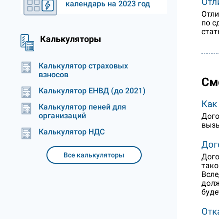
Отл
календарь на 2023 год
Отли
по с
стат
Калькуляторы
Калькулятор страховых
взносов
См
Калькулятор ЕНВД (до 2021)
Как
Калькулятор пеней для
организаций
Дого
вызы
Калькулятор НДС
Дог
Все калькуляторы
Дого
тако
Всле
долж
буде
Отк