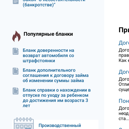
(банкротстве)"
Пр
Популярные бланки
Дог
Дого
Бланк доверенности на
прав
возврат автомобиля со
Как 
штрафстоянки
Бланк дополнительного
Дог
соглашения к договору займа
Дого
об изменении суммы займа
Отли
суще
Бланк справки о нахождении в
отпуске по уходу за ребенком
Пон
до достижения им возраста 3
лет
Дого
неод
ста…
Производственный