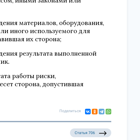
ксом, иными законами или
дения материалов, оборудования,
или иного используемого для
вившая их сторона;
дения результата выполненной
ик.
ата работы риски,
несет сторона, допустившая
Поделиться
Статья 706