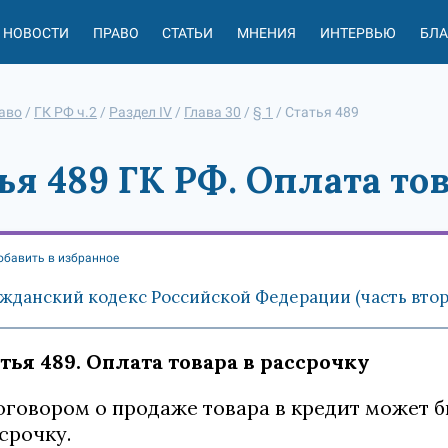
НОВОСТИ
ПРАВО
СТАТЬИ
МНЕНИЯ
ИНТЕРВЬЮ
БЛ
аво
/
ГК РФ ч.2
/
Раздел IV
/
Глава 30
/
§ 1
/
Статья 489
ья 489 ГК РФ. Оплата тов
обавить в избранное
жданский кодекс Российской Федерации (часть вторая
тья 489. Оплата товара в рассрочку
Договором о продаже товара в кредит может 
срочку.