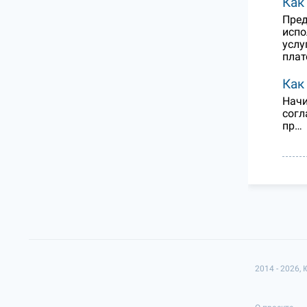
Как
Пред
испо
услу
плат
Как
Начи
согл
пр…
2014 - 2026,