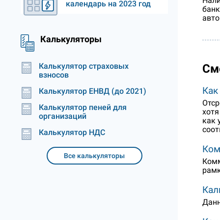
Нали
календарь на 2023 год
банк
авто
Калькуляторы
Калькулятор страховых
См
взносов
Как
Калькулятор ЕНВД (до 2021)
Отср
Калькулятор пеней для
хотя
организаций
как 
соот
Калькулятор НДС
Ком
Все калькуляторы
Комм
рамк
Кал
Данн