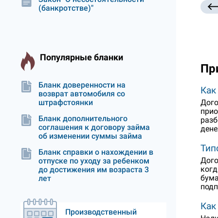
(банкротстве)"
Популярные бланки
Пр
Бланк доверенности на
Как
возврат автомобиля со
Дого
штрафстоянки
прио
Бланк дополнительного
разб
соглашения к договору займа
дене
об изменении суммы займа
Тип
Бланк справки о нахождении в
Дого
отпуске по уходу за ребенком
когд
до достижения им возраста 3
бума
лет
подп
Как
Производственный