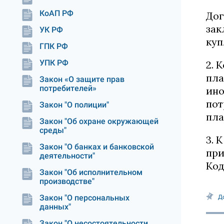
КоАП РФ
Дог
зак
УК РФ
куп
ГПК РФ
УПК РФ
2. 
пла
Закон «О защите прав
потребителей»
ино
пот
Закон "О полиции"
пла
Закон "Об охране окружающей
среды"
3. 
Закон "О банках и банковской
при
деятельности"
Код
Закон "Об исполнительном
производстве"
Закон "О персональных
Д
данных"
Закон "О несостоятельности