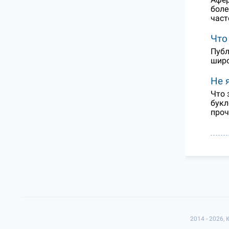
боле
част
Что
Публ
широ
Не 
Что 
букл
проч
2014 - 2026,