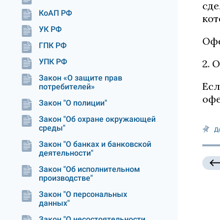
сде
КоАП РФ
кот
УК РФ
Офе
ГПК РФ
УПК РФ
2. 
Закон «О защите прав
Есл
потребителей»
офе
Закон "О полиции"
Закон "Об охране окружающей
среды"
Д
Закон "О банках и банковской
деятельности"
Закон "Об исполнительном
производстве"
Закон "О персональных
данных"
Закон "О несостоятельности