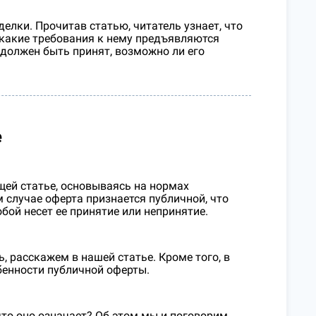
елки. Прочитав статью, читатель узнает, что
 какие требования к нему предъявляются
 должен быть принят, возможно ли его
е
щей статье, основываясь на нормах
м случае оферта признается публичной, что
бой несет ее принятие или непринятие.
ь, расскажем в нашей статье. Кроме того, в
бенности публичной оферты.
что оно означает? Об этом мы и поговорим