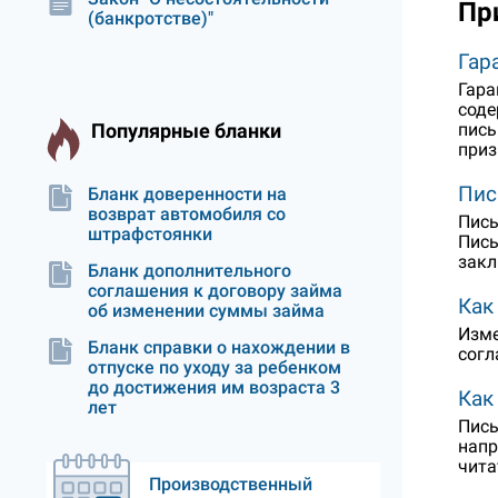
Пр
(банкротстве)"
Гар
Гара
соде
пись
Популярные бланки
приз
Пис
Бланк доверенности на
возврат автомобиля со
Пись
штрафстоянки
Пись
закл
Бланк дополнительного
соглашения к договору займа
Как
об изменении суммы займа
Изме
Бланк справки о нахождении в
согл
отпуске по уходу за ребенком
до достижения им возраста 3
Как
лет
Пись
напр
чита
Производственный