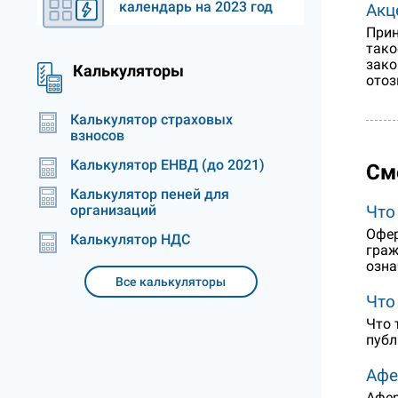
календарь на 2023 год
Акц
Прин
тако
зако
Калькуляторы
отоз
Калькулятор страховых
взносов
Калькулятор ЕНВД (до 2021)
См
Калькулятор пеней для
Что
организаций
Офер
Калькулятор НДС
граж
озна
Все калькуляторы
Что
Что 
публ
Афе
Афер