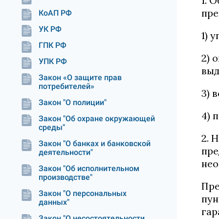
1. 
пре
КоАП РФ
УК РФ
1) 
ГПК РФ
2) 
УПК РФ
выд
Закон «О защите прав
потребителей»
3) 
Закон "О полиции"
4) 
Закон "Об охране окружающей
среды"
2. 
Закон "О банках и банковской
пре
деятельности"
нео
Закон "Об исполнительном
производстве"
Пре
Закон "О персональных
пун
данных"
гар
Закон "О несостоятельности