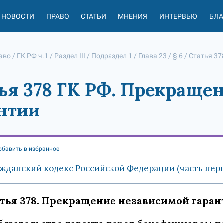
НОВОСТИ
ПРАВО
СТАТЬИ
МНЕНИЯ
ИНТЕРВЬЮ
БЛ
аво
/
ГК РФ ч.1
/
Раздел III
/
Подраздел 1
/
Глава 23
/
§ 6
/
Статья 37
ья 378 ГК РФ. Прекраще
нтии
обавить в избранное
жданский кодекс Российской Федерации (часть первая
тья 378. Прекращение независимой гаран