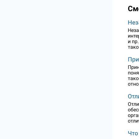
См
Нез
Неза
инте
и пр
тако
При
Прин
поня
тако
отно
Отл
Отли
обес
орга
отли
Что