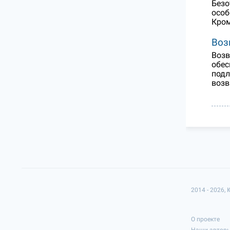
Безо
особ
Кром
Воз
Возв
обес
подл
возв
2014 - 2026,
О проекте